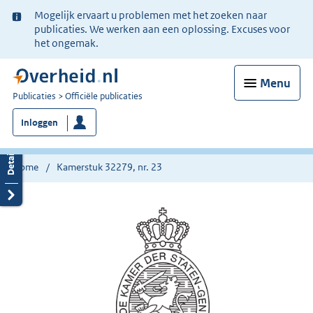
Ter
Mogelijk ervaart u problemen met het zoeken naar
informatie:
publicaties. We werken aan een oplossing. Excuses voor
het ongemak.
Menu
U
Publicaties
Officiële publicaties
bent
Inloggen
nu
hier:
Home
Kamerstuk 32279, nr. 23