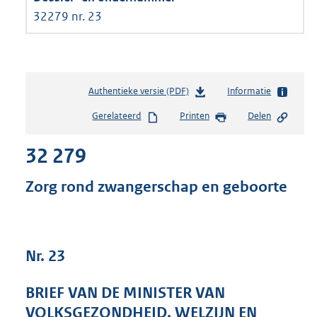
32279 nr. 23
Authentieke versie (PDF)
b
Informatie
e
Gerelateerd
Printen
Delen
s
t
32 279
a
n
d
Zorg rond zwangerschap en geboorte
s
g
r
o
Nr. 23
o
t
t
BRIEF VAN DE MINISTER VAN
e
VOLKSGEZONDHEID, WELZIJN EN
: