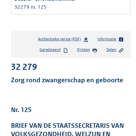
32279 nr. 125
Authentieke versie (PDF)
b
Informatie
e
Gerelateerd
Printen
Delen
s
t
32 279
a
n
d
Zorg rond zwangerschap en geboorte
s
g
r
o
Nr. 125
o
t
t
BRIEF VAN DE STAATSSECRETARIS VAN
e
VOLKSGEZONDHEID, WELZIJN EN
: