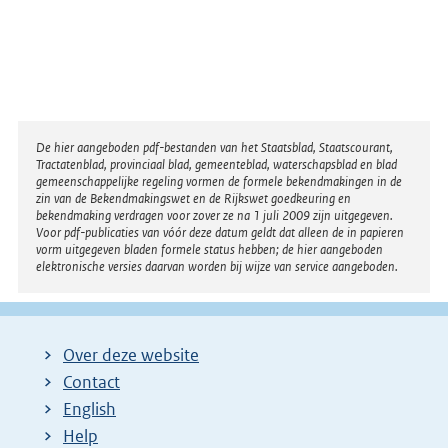
Disclaimer
De hier aangeboden pdf-bestanden van het Staatsblad, Staatscourant,
Tractatenblad, provinciaal blad, gemeenteblad, waterschapsblad en blad
gemeenschappelijke regeling vormen de formele bekendmakingen in de
zin van de Bekendmakingswet en de Rijkswet goedkeuring en
bekendmaking verdragen voor zover ze na 1 juli 2009 zijn uitgegeven.
Voor pdf-publicaties van vóór deze datum geldt dat alleen de in papieren
vorm uitgegeven bladen formele status hebben; de hier aangeboden
elektronische versies daarvan worden bij wijze van service aangeboden.
Over deze website
Contact
English
Help