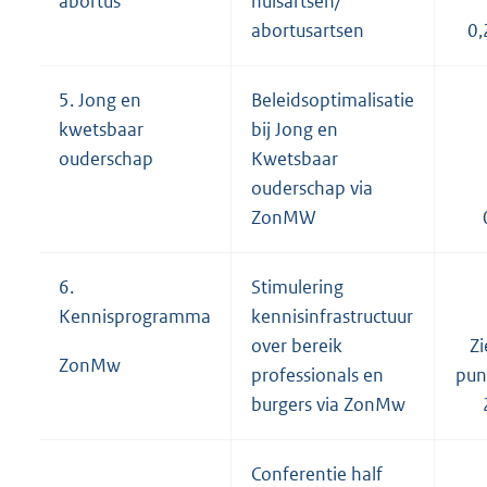
abortus
huisartsen/
abortusartsen
0,
5. Jong en
Beleidsoptimalisatie
kwetsbaar
bij Jong en
ouderschap
Kwetsbaar
ouderschap via
ZonMW
6.
Stimulering
Kennisprogramma
kennisinfrastructuur
over bereik
Zi
ZonMw
professionals en
pun
burgers via ZonMw
Conferentie half