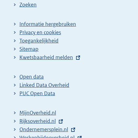
Zoeken
Informatie hergebruiken
Privacy en cookies
Toegankelijkheid
Sitemap
E
Kwetsbaarheid melden
x
t
Open data
e
Linked Data Overheid
r
PUC Open Data
n
e
MijnOverheid.nl
l
E
Rijksoverheid.nl
i
x
E
Ondernemersplein.nl
n
t
x
E
Werkenbijdeoverheid.nl