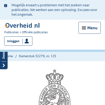
Ter
Mogelijk ervaart u problemen met het zoeken naar
informatie:
publicaties. We werken aan een oplossing. Excuses voor
het ongemak.
Menu
U
Publicaties
Officiële publicaties
bent
Inloggen
nu
hier:
Home
Kamerstuk 32279, nr. 125