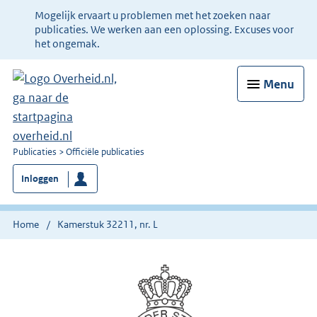
Ter
Mogelijk ervaart u problemen met het zoeken naar
informatie:
publicaties. We werken aan een oplossing. Excuses voor
het ongemak.
Menu
U
Publicaties
Officiële publicaties
bent
Inloggen
nu
hier:
Home
Kamerstuk 32211, nr. L