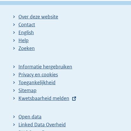
Over deze website
Contact
English
Help
Zoeken
Informatie hergebruiken
Privacy en cookies
Toegankelijkheid
Sitemap
E
Kwetsbaarheid melden
x
t
Open data
e
Linked Data Overheid
r