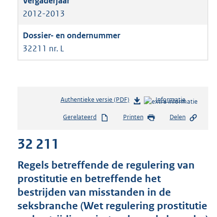
2012-2013
32211 nr. L
Authentieke versie (PDF)
b
Informatie
e
Gerelateerd
Printen
Delen
s
t
32 211
a
n
d
Regels betreffende de regulering van
s
prostitutie en betreffende het
g
bestrijden van misstanden in de
r
o
seksbranche (Wet regulering prostitutie
o