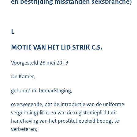
en bestrijding misstanden seksbranche)
t
t
e
:
3
L
8
K
MOTIE VAN HET LID STRIK C.S.
b
Voorgesteld
28 mei 2013
De Kamer,
gehoord de beraadslaging,
overwegende, dat de introductie van de uniforme
vergunningplicht en van de registratieplicht de
handhaving van het prostitutiebeleid beoogt te
verbeteren;