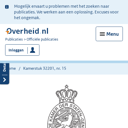
Ter
Mogelijk ervaart u problemen met het zoeken naar
informatie:
publicaties. We werken aan een oplossing. Excuses voor
het ongemak.
Menu
U
Publicaties
Officiële publicaties
bent
Inloggen
nu
hier:
Home
Kamerstuk 32201, nr. 15