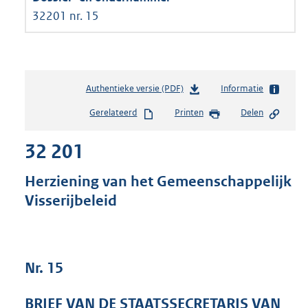
32201 nr. 15
Authentieke versie (PDF)
b
Informatie
e
Gerelateerd
Printen
Delen
s
t
32 201
a
n
d
Herziening van het Gemeenschappelijk
s
Visserijbeleid
g
r
o
o
t
Nr. 15
t
e
BRIEF VAN DE STAATSSECRETARIS VAN
: