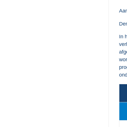
Aan
Den
In 
ver
afg
wor
pro
ond