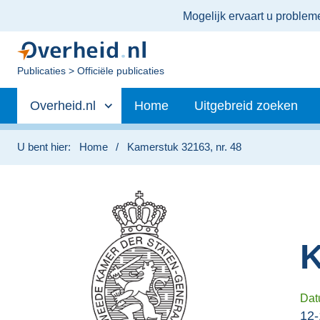
Ter
Mogelijk ervaart u proble
informatie:
U
Publicaties
Officiële publicaties
bent
Primaire
nu
Andere
Overheid.nl
Home
Uitgebreid zoeken
hier:
navigatie
sites
binnen
U bent hier:
Home
Kamerstuk 32163, nr. 48
K
Dat
12-