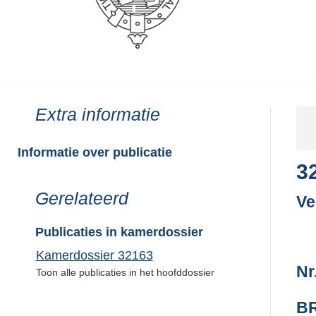
Toon
Extra informatie
meer
van:
Informatie over publicatie
3
Toon
Gerelateerd
Ve
meer
van:
Publicaties in kamerdossier
Kamerdossier 32163
Nr
Toon alle publicaties in het hoofddossier
BR