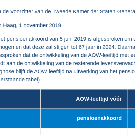
o
o
 de Voorzitter van de Tweede Kamer der Staten-Genera
t
 Haag, 1 november 2019
t
e
het pensioenakkoord van 5 juni 2019 is afgesproken om 
:
hogen en dat deze zal stijgen tot 67 jaar in 2024. Daarna
4
esproken dat de ontwikkeling van de AOW-leeftijd met 
5
dt aan de ontwikkeling van de resterende levensverwac
K
gnose blijft de AOW-leeftijd na uitwerking van het pensi
b
erstaande tabel).
AOW-leeftijd vóór
pensioenakkoord