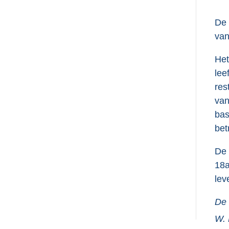
De 
van
Het
lee
res
van
bas
bet
De 
18a
lev
De 
W.