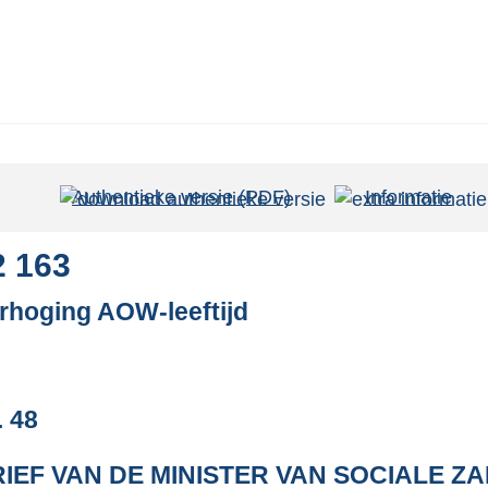
Authentieke versie (PDF)
b
Informatie
e
s
2 163
t
rhoging AOW-leeftijd
a
n
d
s
. 48
g
r
IEF VAN DE MINISTER VAN SOCIALE 