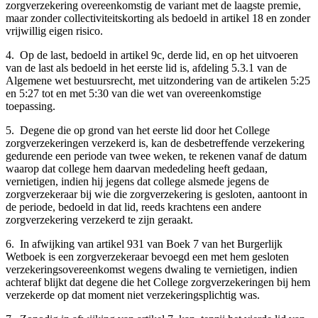
zorgverzekering overeenkomstig de variant met de laagste premie,
maar zonder collectiviteitskorting als bedoeld in artikel 18 en zonder
vrijwillig eigen risico.
4. Op de last, bedoeld in artikel 9c, derde lid, en op het uitvoeren
van de last als bedoeld in het eerste lid is, afdeling 5.3.1 van de
Algemene wet bestuursrecht, met uitzondering van de artikelen 5:25
en 5:27 tot en met 5:30 van die wet van overeenkomstige
toepassing.
5. Degene die op grond van het eerste lid door het College
zorgverzekeringen verzekerd is, kan de desbetreffende verzekering
gedurende een periode van twee weken, te rekenen vanaf de datum
waarop dat college hem daarvan mededeling heeft gedaan,
vernietigen, indien hij jegens dat college alsmede jegens de
zorgverzekeraar bij wie die zorgverzekering is gesloten, aantoont in
de periode, bedoeld in dat lid, reeds krachtens een andere
zorgverzekering verzekerd te zijn geraakt.
6. In afwijking van artikel 931 van Boek 7 van het Burgerlijk
Wetboek is een zorgverzekeraar bevoegd een met hem gesloten
verzekeringsovereenkomst wegens dwaling te vernietigen, indien
achteraf blijkt dat degene die het College zorgverzekeringen bij hem
verzekerde op dat moment niet verzekeringsplichtig was.