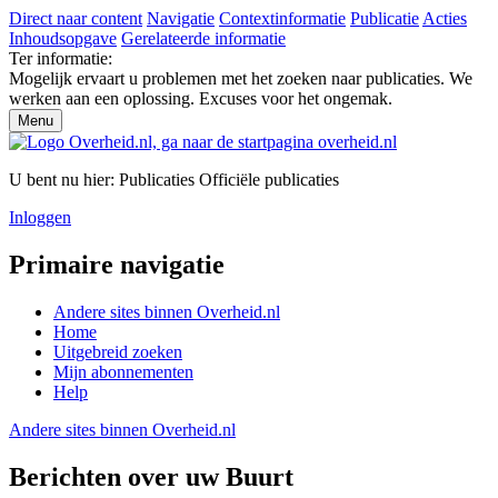
Direct naar content
Navigatie
Contextinformatie
Publicatie
Acties
Inhoudsopgave
Gerelateerde informatie
Ter informatie:
Mogelijk ervaart u problemen met het zoeken naar publicaties. We
werken aan een oplossing. Excuses voor het ongemak.
Menu
U bent nu hier:
Publicaties
Officiële publicaties
Inloggen
Primaire navigatie
Andere sites binnen
Overheid.nl
Home
Uitgebreid zoeken
Mijn abonnementen
Help
Andere sites binnen
Overheid.nl
Berichten over uw Buurt