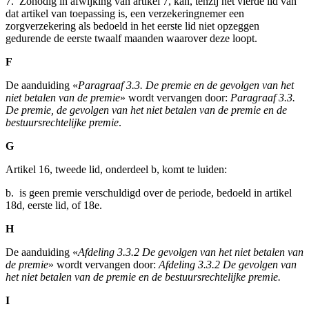
7. Zonodig in afwijking van artikel 7, kan, tenzij het vierde lid van
dat artikel van toepassing is, een verzekeringnemer een
zorgverzekering als bedoeld in het eerste lid niet opzeggen
gedurende de eerste twaalf maanden waarover deze loopt.
F
De aanduiding «
Paragraaf 3.3. De premie en de gevolgen van het
niet betalen van de premie
» wordt vervangen door:
Paragraaf 3.3.
De premie, de gevolgen van het niet betalen van de premie en de
bestuursrechtelijke premie
.
G
Artikel 16, tweede lid, onderdeel b, komt te luiden:
b. is geen premie verschuldigd over de periode, bedoeld in artikel
18d, eerste lid, of 18e.
H
De aanduiding «
Afdeling 3.3.2 De gevolgen van het niet betalen van
de premie
» wordt vervangen door:
Afdeling 3.3.2 De gevolgen van
het niet betalen van de premie en de bestuursrechtelijke premie.
I