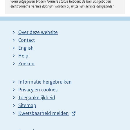
vorm uitgegeven bladen formele status hebben; de hier aangeboden
elektronische versies daarvan worden bij wijze van service aangeboden.
Over deze website
Contact
English
Help
Zoeken
Informatie hergebruiken
Privacy en cookies
Toegankelijkheid
Sitemap
E
Kwetsbaarheid melden
x
t