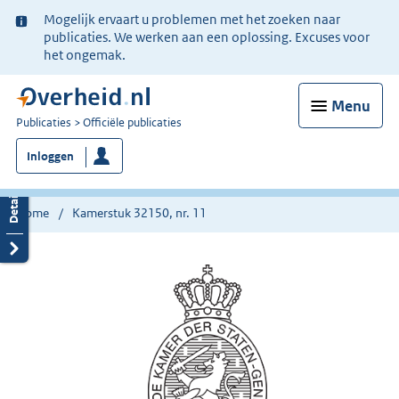
Ter
Mogelijk ervaart u problemen met het zoeken naar
informatie:
publicaties. We werken aan een oplossing. Excuses voor
het ongemak.
Menu
U
Publicaties
Officiële publicaties
bent
Inloggen
nu
hier:
Home
Kamerstuk 32150, nr. 11