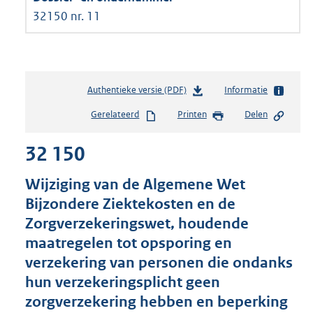
32150 nr. 11
Authentieke versie (PDF)
b
Informatie
e
Gerelateerd
Printen
Delen
s
t
32 150
a
n
d
Wijziging van de Algemene Wet
s
Bijzondere Ziektekosten en de
g
Zorgverzekeringswet, houdende
r
o
maatregelen tot opsporing en
o
verzekering van personen die ondanks
t
hun verzekeringsplicht geen
t
e
zorgverzekering hebben en beperking
: