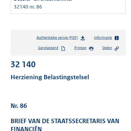
32140 nr. 86
Authentieke versie (PDF)
b
Informatie
e
Gerelateerd
Printen
Delen
s
t
32 140
a
n
d
Herziening Belastingstelsel
s
g
r
o
Nr. 86
o
t
t
BRIEF VAN DE STAATSSECRETARIS VAN
e
FINANCIËN
: