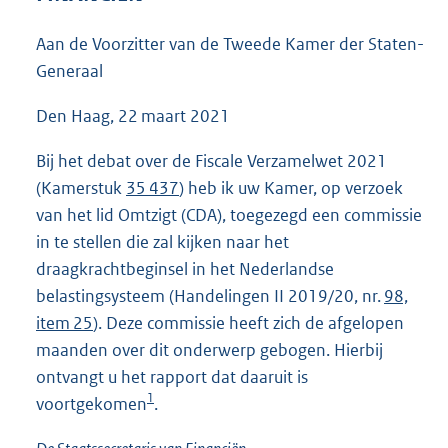
3
6
Aan de Voorzitter van de Tweede Kamer der Staten-
K
Generaal
b
Den Haag, 22 maart 2021
Bij het debat over de Fiscale Verzamelwet 2021
(Kamerstuk
35 437
) heb ik uw Kamer, op verzoek
van het lid Omtzigt (CDA), toegezegd een commissie
in te stellen die zal kijken naar het
draagkrachtbeginsel in het Nederlandse
belastingsysteem (Handelingen II 2019/20, nr.
98,
item 25
). Deze commissie heeft zich de afgelopen
maanden over dit onderwerp gebogen. Hierbij
ontvangt u het rapport dat daaruit is
1
voortgekomen
.