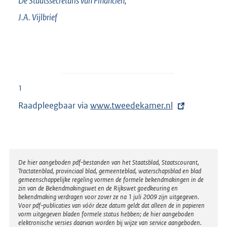
De Staatssecretaris van Financiën,
J.A.
Vijlbrief
1
Raadpleegbaar via
E
www.tweedekamer.nl
x
t
e
r
Disclaimer
De hier aangeboden pdf-bestanden van het Staatsblad, Staatscourant,
Tractatenblad, provinciaal blad, gemeenteblad, waterschapsblad en blad
n
gemeenschappelijke regeling vormen de formele bekendmakingen in de
e
zin van de Bekendmakingswet en de Rijkswet goedkeuring en
bekendmaking verdragen voor zover ze na 1 juli 2009 zijn uitgegeven.
l
Voor pdf-publicaties van vóór deze datum geldt dat alleen de in papieren
i
vorm uitgegeven bladen formele status hebben; de hier aangeboden
elektronische versies daarvan worden bij wijze van service aangeboden.