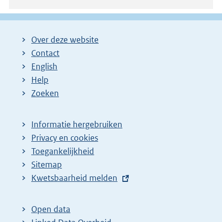
n
k
:
Over deze website
Contact
English
Help
Zoeken
Informatie hergebruiken
Privacy en cookies
Toegankelijkheid
Sitemap
E
Kwetsbaarheid melden
x
t
Open data
e