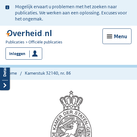
Ter
Mogelijk ervaart u problemen met het zoeken naar
informatie:
publicaties. We werken aan een oplossing. Excuses voor
het ongemak.
Menu
U
Publicaties
Officiële publicaties
bent
Inloggen
nu
hier:
Home
Kamerstuk 32140, nr. 86