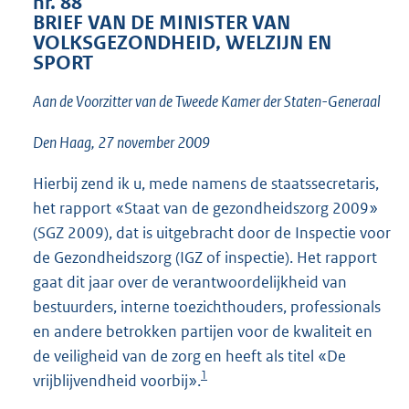
nr. 88
3
BRIEF VAN DE MINISTER VAN
2
VOLKSGEZONDHEID, WELZIJN EN
K
SPORT
b
Aan de Voorzitter van de Tweede Kamer der Staten-Generaal
Den Haag, 27 november 2009
Hierbij zend ik u, mede namens de staatssecretaris,
het rapport «Staat van de gezondheidszorg 2009»
(SGZ 2009), dat is uitgebracht door de Inspectie voor
de Gezondheidszorg (IGZ of inspectie). Het rapport
gaat dit jaar over de verantwoordelijkheid van
bestuurders, interne toezichthouders, professionals
en andere betrokken partijen voor de kwaliteit en
de veiligheid van de zorg en heeft als titel «De
1
vrijblijvendheid voorbij».