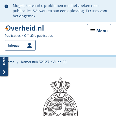
Ter
Mogelijk ervaart u problemen met het zoeken naar
informatie:
publicaties. We werken aan een oplossing. Excuses voor
het ongemak.
Menu
U
Publicaties
Officiële publicaties
bent
Inloggen
nu
hier:
Home
Kamerstuk 32123-XVI, nr. 88