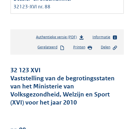
32123-XVI nr. 88
Authentieke versie (PDF)
b
Informatie
e
Gerelateerd
Printen
Delen
s
t
a
n
32 123 XVI
d
Vaststelling van de begrotingsstaten
s
van het Ministerie van
g
r
Volksgezondheid, Welzijn en Sport
o
(XVI) voor het jaar 2010
o
t
t
e
: