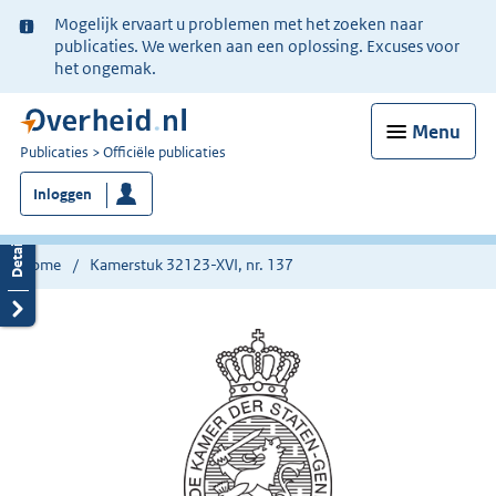
Ter
Mogelijk ervaart u problemen met het zoeken naar
informatie:
publicaties. We werken aan een oplossing. Excuses voor
het ongemak.
Menu
U
Publicaties
Officiële publicaties
bent
Inloggen
nu
hier:
Home
Kamerstuk 32123-XVI, nr. 137