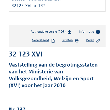
32123-XVI nr. 137
Authentieke versie (PDF)
b
Informatie
e
Gerelateerd
Printen
Delen
s
t
32 123 XVI
a
n
d
Vaststelling van de begrotingsstaten
s
van het Ministerie van
g
Volksgezondheid, Welzijn en Sport
r
o
(XVI) voor het jaar 2010
o
t
t
e
Nr. 137
: