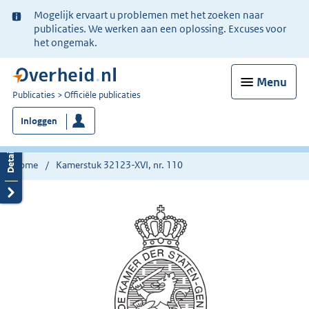
Ter
Mogelijk ervaart u problemen met het zoeken naar
informatie:
publicaties. We werken aan een oplossing. Excuses voor
het ongemak.
Menu
U
Publicaties
Officiële publicaties
bent
Inloggen
nu
hier:
Home
Kamerstuk 32123-XVI, nr. 110