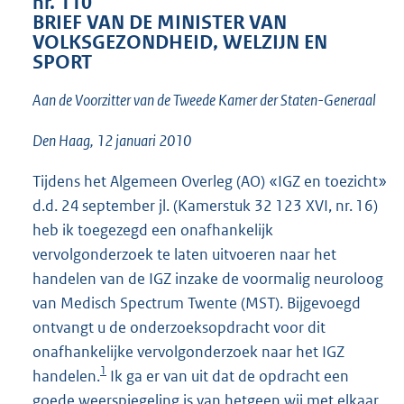
nr. 110
1
BRIEF VAN DE MINISTER VAN
3
VOLKSGEZONDHEID, WELZIJN EN
K
SPORT
b
Aan de Voorzitter van de Tweede Kamer der Staten-Generaal
Den Haag, 12 januari 2010
Tijdens het Algemeen Overleg (AO) «IGZ en toezicht»
d.d. 24 september jl. (Kamerstuk 32 123 XVI, nr. 16)
heb ik toegezegd een onafhankelijk
vervolgonderzoek te laten uitvoeren naar het
handelen van de IGZ inzake de voormalig neuroloog
van Medisch Spectrum Twente (MST). Bijgevoegd
ontvangt u de onderzoeksopdracht voor dit
onafhankelijke vervolgonderzoek naar het IGZ
1
handelen.
Ik ga er van uit dat de opdracht een
goede weerspiegeling is van hetgeen wij met elkaar