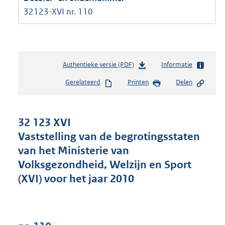
32123-XVI nr. 110
Authentieke versie (PDF)
b
Informatie
e
Gerelateerd
Printen
Delen
s
t
a
n
32 123 XVI
d
Vaststelling van de begrotingsstaten
s
van het Ministerie van
g
r
Volksgezondheid, Welzijn en Sport
o
(XVI) voor het jaar 2010
o
t
t
e
: