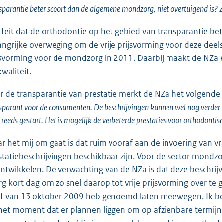
sparantie beter scoort dan de algemene mondzorg, niet overtuigend is?
 feit dat de orthodontie op het gebied van transparantie b
angrijke overweging om de vrije prijsvorming voor deze deels
jsvorming voor de mondzorg in 2011. Daarbij maakt de NZa ee
waliteit.
r de transparantie van prestatie merkt de NZa het volgende
sparant voor de consumenten. De beschrijvingen kunnen wel nog verder 
reeds gestart. Het is mogelijk de verbeterde prestaties voor orthodontis
r het mij om gaat is dat ruim vooraf aan de invoering van vr
statiebeschrijvingen beschikbaar zijn. Voor de sector mondzo
ontwikkelen. De verwachting van de NZa is dat deze beschrijv
erg kort dag om zo snel daarop tot vrije prijsvorming over te
ef van 13 oktober 2009 heb genoemd laten meewegen. Ik be
het moment dat er plannen liggen om op afzienbare termijn 