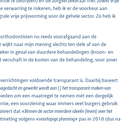
tie te bedrijven) en de zorgverzekeraar met zowel vrije
ke verwarring te riskeren, heb ik er de voorkeur aan
ale vrije prijsvorming voor de gehele sector. Zo heb ik
at orthodontisten nu reeds voorafgaand aan de
wijkt naar mijn mening slechts ten dele af van de
Zeker in geval van duurdere behandelingen (kroon- en
ht verschaft in de kosten van de behandeling, voor zover
 verrichtingen voldoende transparant is. Daarbij baseert
f nagedacht en gewerkt wordt aan [ ] het transparant maken van
bieden om een maatregel te nemen met een dergelijk
dontie, een voorziening waar immers veel burgers gebruik
ateert dat
«Binnen de sector meerdere ideeën [leven] over het
utmeting volgens
«voorlopige planning»
pas in 2010 (dus na