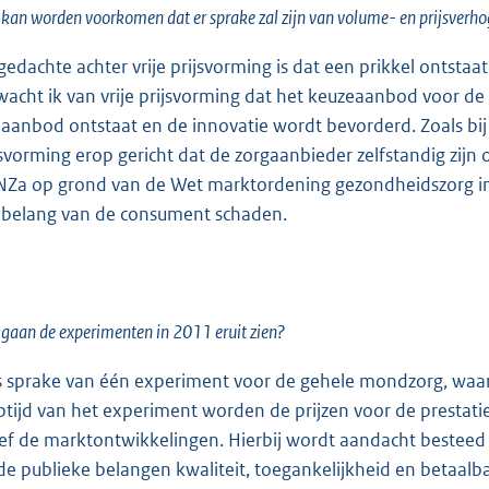
kan worden voorkomen dat er sprake zal zijn van volume- en prijsverhogi
gedachte achter vrije prijsvorming is dat een prikkel ontstaat
wacht ik van vrije prijsvorming dat het keuzeaanbod voor de
 aanbod ontstaat en de innovatie wordt bevorderd. Zoals bij
jsvorming erop gericht dat de zorgaanbieder zelfstandig zijn o
NZa op grond van de Wet marktordening gezondheidszorg in
 belang van de consument schaden.
gaan de experimenten in 2011 eruit zien?
is sprake van één experiment voor de gehele mondzorg, waa
ptijd van het experiment worden de prijzen voor de prestati
ief de marktontwikkelingen. Hierbij wordt aandacht besteed
de publieke belangen kwaliteit, toegankelijkheid en betaalb