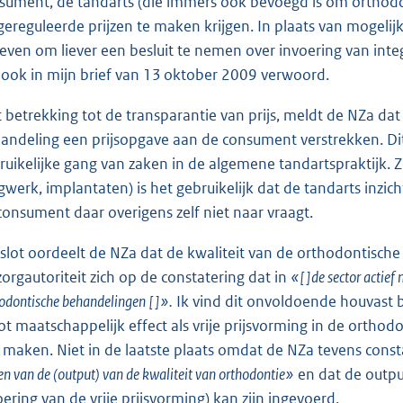
sument, de tandarts (die immers ook bevoegd is om orthodon
 gereguleerde prijzen te maken krijgen. In plaats van mogelij
even om liever een besluit te nemen over invoering van integr
 ook in mijn brief van 13 oktober 2009 verwoord.
 betrekking tot de transparantie van prijs, meldt de NZa d
andeling een prijsopgave aan de consument verstrekken. Dit 
ruikelijke gang van zaken in de algemene tandartspraktijk. 
gwerk, implantaten) is het gebruikelijk dat de tandarts inzic
consument daar overigens zelf niet naar vraagt.
 slot oordeelt de NZa dat de kwaliteit van de orthodontische
zorgautoriteit zich op de constatering dat in
«[ ]de sector actie
odontische behandelingen [ ]».
Ik vind dit onvoldoende houvast 
ot maatschappelijk effect als vrije prijsvorming in de ortho
 maken. Niet in de laatste plaats omdat de NZa tevens const
n van de (output) van de kwaliteit van orthodontie»
en dat de outp
oering van de vrije prijsvorming) kan zijn ingevoerd.