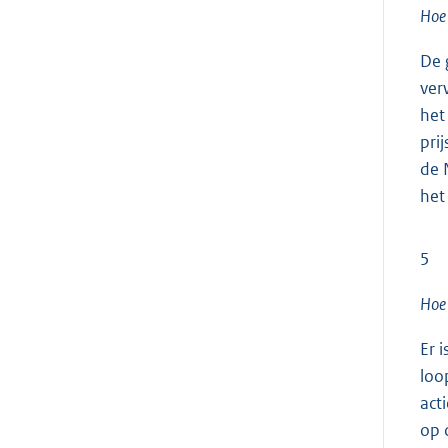
Hoe 
De 
ver
het
pri
de 
het
5
Hoe 
Er 
loo
act
op 