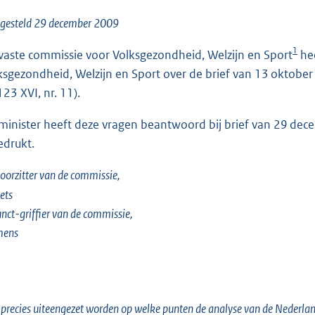
o
o
tgesteld 29 december 2009
t
1
vaste commissie voor Volksgezondheid, Welzijn en Sport
hee
t
ksgezondheid, Welzijn en Sport over de brief van 13 oktober
e
123 XVI, nr. 11).
:
2
minister heeft deze vragen beantwoord bij brief van 29 de
4
edrukt.
K
b
oorzitter van de commissie,
ets
nct-griffier van de commissie,
mens
precies uiteengezet worden op welke punten de analyse van de Nederland