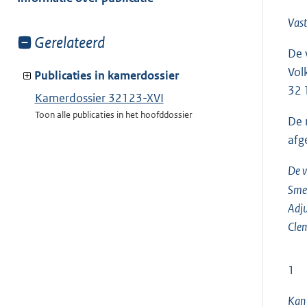
Vas
Toon
Gerelateerd
De 
meer
Vol
van:
Publicaties in kamerdossier
32 
Kamerdossier 32123-XVI
Toon alle publicaties in het hoofddossier
De 
afg
De v
Sme
Adju
Cle
1
Kan 