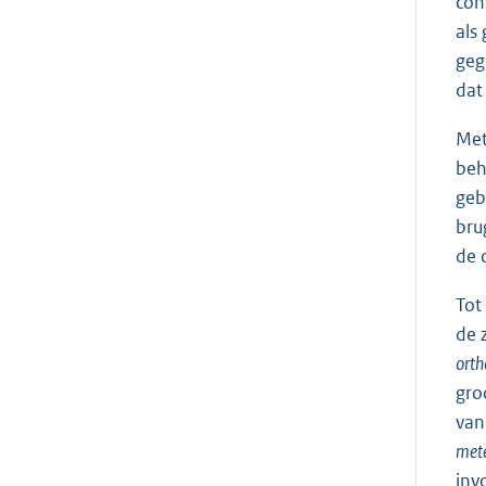
con
als
geg
dat
Met
beh
geb
bru
de 
Tot
de 
orth
gro
van
mete
inv