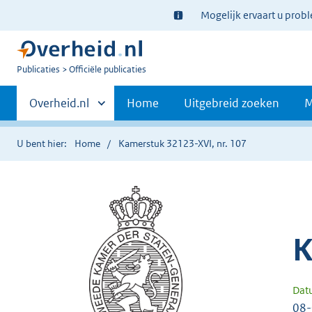
Ter
Mogelijk ervaart u prob
informatie:
U
Publicaties
Officiële publicaties
bent
Primaire
nu
Andere
Overheid.nl
Home
Uitgebreid zoeken
M
hier:
sites
navigatie
binnen
U bent hier:
Home
Kamerstuk 32123-XVI, nr. 107
K
Dat
08