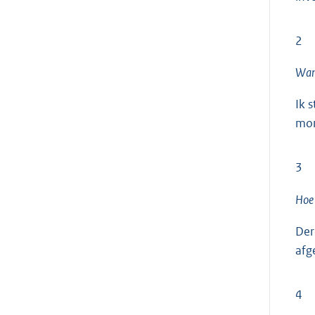
2
Wann
Ik 
mon
3
Hoe 
Der
afg
4