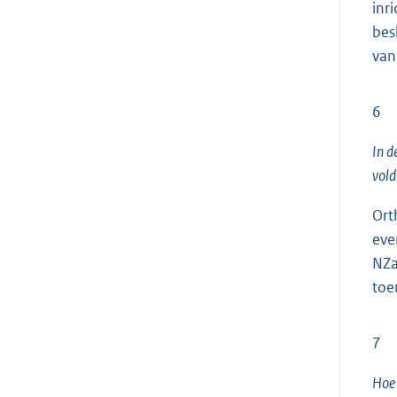
inr
bes
van
6
In d
vold
Ort
eve
NZa
toe
7
Hoe 