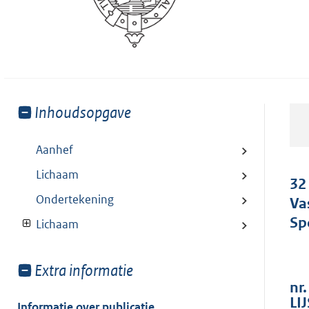
Toon
Inhoudsopgave
meer
van:
Aanhef
Lichaam
32
Ondertekening
Va
Sp
Lichaam
Toon
Extra informatie
meer
nr
van:
LI
Informatie over publicatie