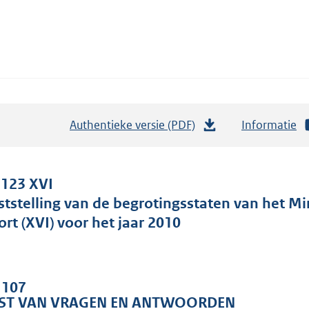
Authentieke versie (PDF)
b
Informatie
e
s
t
 123 XVI
a
ststelling van de begrotingsstaten van het Mi
n
ort (XVI) voor het jaar 2010
d
s
g
. 107
r
JST VAN VRAGEN EN ANTWOORDEN