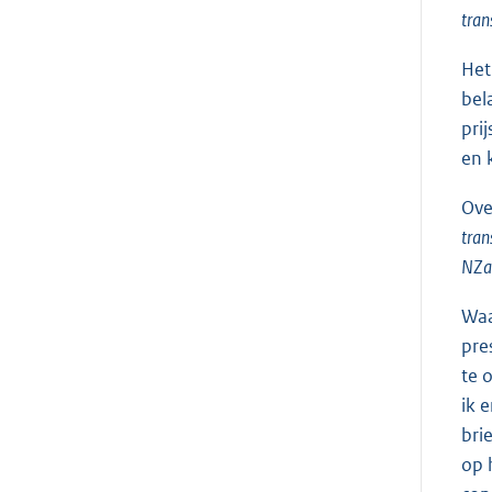
tran
Het
bel
pri
en k
Ove
tran
NZa 
Waa
pre
te 
ik 
bri
op 