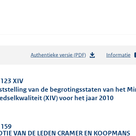
Authentieke versie (PDF)
b
Informatie
e
s
t
 123 XIV
a
ststelling van de begrotingsstaten van het M
n
edselkwaliteit (XIV) voor het jaar 2010
d
s
g
. 159
r
TIE VAN DE LEDEN CRAMER EN KOOPMANS