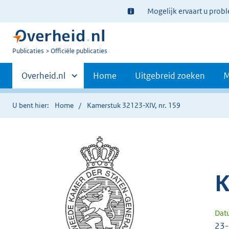
Ter
Mogelijk ervaart u prob
informatie:
U
Publicaties
Officiële publicaties
bent
Primaire
nu
Andere
Overheid.nl
Home
Uitgebreid zoeken
M
hier:
sites
navigatie
binnen
U bent hier:
Home
Kamerstuk 32123-XIV, nr. 159
K
Dat
23