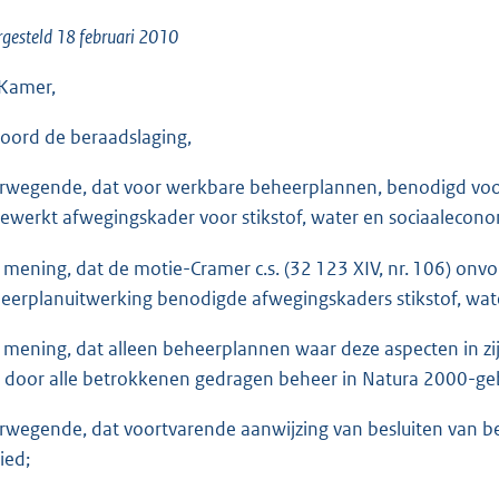
o
o
gesteld 18 februari 2010
t
Kamer,
t
e
oord de beraadslaging,
:
1
rwegende, dat voor werkbare beheerplannen, benodigd voo
2
gewerkt afwegingskader voor stikstof, water en sociaaleconom
K
 mening, dat de motie-Cramer c.s. (32 123 XIV, nr. 106) onv
b
eerplanuitwerking benodigde afwegingskaders stikstof, wat
 mening, dat alleen beheerplannen waar deze aspecten in z
 door alle betrokkenen gedragen beheer in Natura 2000-ge
rwegende, dat voortvarende aanwijzing van besluiten van bel
ied;