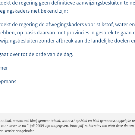
zoekt de regering geen definitieve aanwijzingsbesluiten te 
egingskaders niet bekend zijn;
zoekt de regering de afwegingskaders voor stikstof, water e
hebben, op basis daarvan met provincies in gesprek te gaan 
wijzingsbesluiten zonder afbreuk aan de landelijke doelen 
gaat over tot de orde van de dag.
mer
opmans
atenblad, provinciaal blad, gemeenteblad, waterschapsblad en blad gemeenschappelijke 
 zover ze na 1 juli 2009 zijn uitgegeven. Voor pdf-publicaties van vóór deze datum g
van service aangeboden.