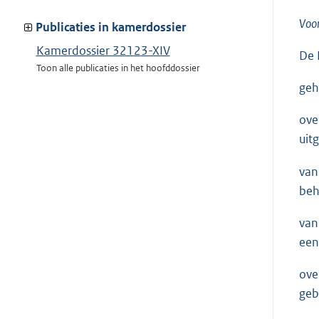
meer
Voor
van:
Publicaties in kamerdossier
Kamerdossier 32123-XIV
De 
Toon alle publicaties in het hoofddossier
geh
ove
uit
van
beh
van
een
ove
geb