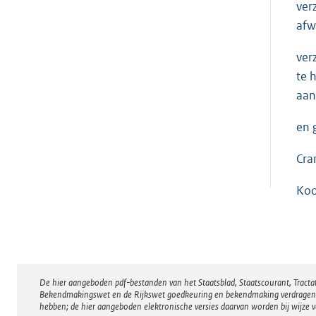
ver
afw
ver
te 
aan
en 
Cra
Ko
De hier aangeboden pdf-bestanden van het Staatsblad, Staatscourant, Tract
Disclaimer
Bekendmakingswet en de Rijkswet goedkeuring en bekendmaking verdragen voor
hebben; de hier aangeboden elektronische versies daarvan worden bij wijze 