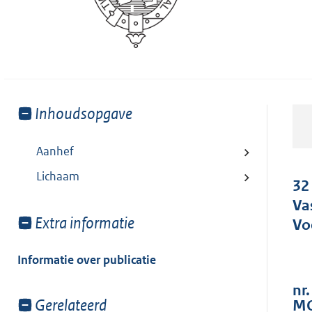
Toon
Inhoudsopgave
meer
van:
Aanhef
Lichaam
32
Va
Toon
Extra informatie
Vo
meer
van:
Informatie over publicatie
nr
Toon
Gerelateerd
MO