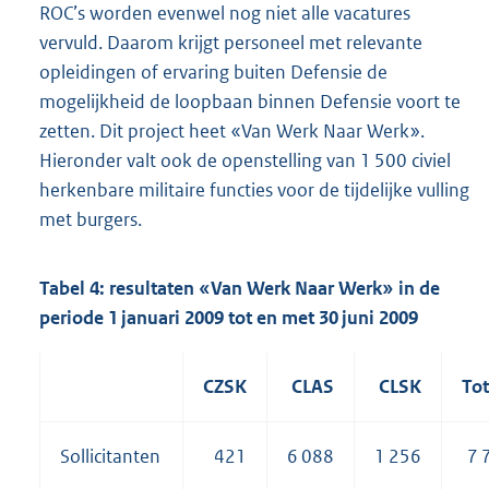
ROC’s worden evenwel nog niet alle vacatures
vervuld. Daarom krijgt personeel met relevante
opleidingen of ervaring buiten Defensie de
mogelijkheid de loopbaan binnen Defensie voort te
zetten. Dit project heet «Van Werk Naar Werk».
Hieronder valt ook de openstelling van 1 500 civiel
herkenbare militaire functies voor de tijdelijke vulling
met burgers.
Tabel 4: resultaten «Van Werk Naar Werk» in de
periode 1 januari 2009 tot en met 30 juni 2009
CZSK
CLAS
CLSK
Tot
Sollicitanten
421
6 088
1 256
7 