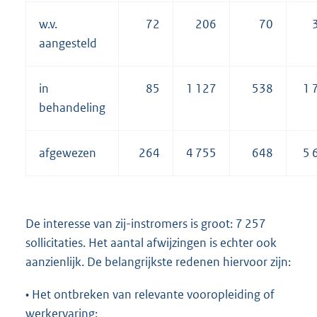
w.v.
72
206
70
aangesteld
in
85
1 127
538
1 
behandeling
afgewezen
264
4 755
648
5 
De interesse van zij-instromers is groot: 7 257
sollicitaties. Het aantal afwijzingen is echter ook
aanzienlijk. De belangrijkste redenen hiervoor zijn:
• Het ontbreken van relevante vooropleiding of
werkervaring: