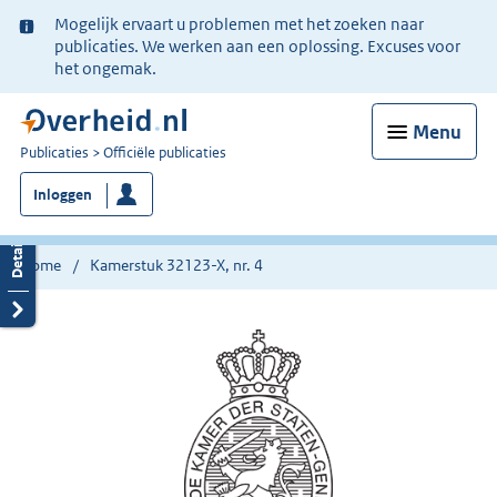
Ter
Mogelijk ervaart u problemen met het zoeken naar
informatie:
publicaties. We werken aan een oplossing. Excuses voor
het ongemak.
Menu
U
Publicaties
Officiële publicaties
bent
Inloggen
nu
hier:
Home
Kamerstuk 32123-X, nr. 4