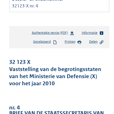
32123-X nr. 4
Authentieke versie (PDF)
b
Informatie
e
Gerelateerd
Printen
Delen
s
t
a
n
32 123 X
d
Vaststelling van de begrotingsstaten
s
van het Ministerie van Defensie (X)
g
r
voor het jaar 2010
o
o
t
t
nr. 4
e
BRIEF VAN DE STAATSSECRETARIS VAN
: