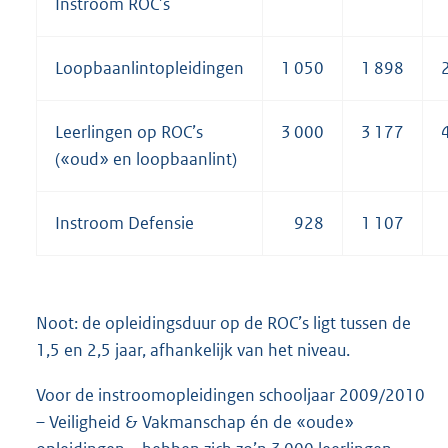
Instroom ROC’s
Loopbaanlintopleidingen
1 050
1 898
Leerlingen op ROC’s
3 000
3 177
(«oud» en loopbaanlint)
Instroom Defensie
928
1 107
Noot: de opleidingsduur op de ROC’s ligt tussen de
1,5 en 2,5 jaar, afhankelijk van het niveau.
Voor de instroomopleidingen schooljaar 2009/2010
– Veiligheid & Vakmanschap én de «oude»