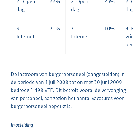
2. Open
22%
2. Open
23%
2.
dag
dag
da
3.
21%
3.
10%
3. 
Internet
Internet
vri
ken
De instroom van burgerpersoneel (aangestelden) in
de periode van 1 juli 2008 tot en met 30 juni 2009
bedroeg 1 498 VTE. Dit betreft vooral de vervanging
van personeel, aangezien het aantal vacatures voor
burgerpersoneel beperkt is.
In opleiding