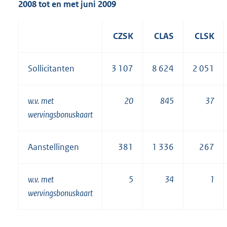
2008 tot en met juni 2009
CZSK
CLAS
CLSK
Sollicitanten
3 107
8 624
2 051
w.v. met
20
845
37
wervingsbonuskaart
Aanstellingen
381
1 336
267
w.v. met
5
34
1
wervingsbonuskaart