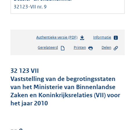
32123-VII nr. 9
Authentieke versie (PDF)
b
Informatie
e
Gerelateerd
Printen
Delen
s
t
a
n
32 123 VII
d
Vaststelling van de begrotingsstaten
s
van het Ministerie van Binnenlandse
g
r
Zaken en Koninkrijksrelaties (VII) voor
o
het jaar 2010
o
t
t
e
: