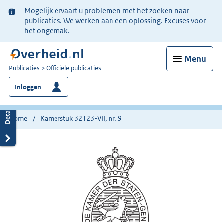
Ter
Mogelijk ervaart u problemen met het zoeken naar
informatie:
publicaties. We werken aan een oplossing. Excuses voor
het ongemak.
Menu
U
Publicaties
Officiële publicaties
bent
Inloggen
nu
hier:
Home
Kamerstuk 32123-VII, nr. 9