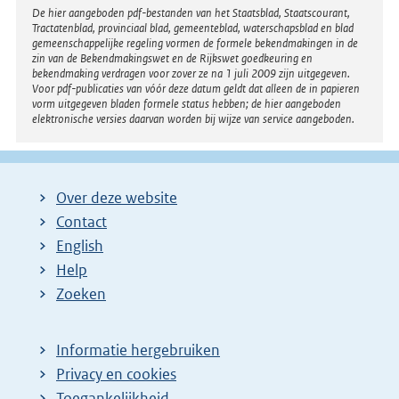
Disclaimer
De hier aangeboden pdf-bestanden van het Staatsblad, Staatscourant,
Tractatenblad, provinciaal blad, gemeenteblad, waterschapsblad en blad
gemeenschappelijke regeling vormen de formele bekendmakingen in de
zin van de Bekendmakingswet en de Rijkswet goedkeuring en
bekendmaking verdragen voor zover ze na 1 juli 2009 zijn uitgegeven.
Voor pdf-publicaties van vóór deze datum geldt dat alleen de in papieren
vorm uitgegeven bladen formele status hebben; de hier aangeboden
elektronische versies daarvan worden bij wijze van service aangeboden.
Over deze website
Contact
English
Help
Zoeken
Informatie hergebruiken
Privacy en cookies
Toegankelijkheid