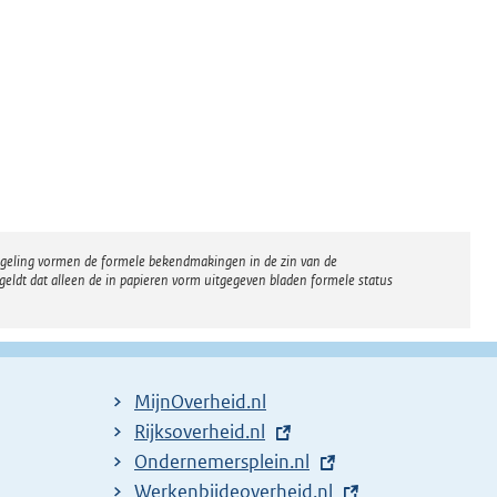
regeling vormen de formele bekendmakingen in de zin van de
eldt dat alleen de in papieren vorm uitgegeven bladen formele status
MijnOverheid.nl
E
Rijksoverheid.nl
x
E
Ondernemersplein.nl
t
x
E
Werkenbijdeoverheid.nl