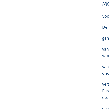
MO
Voo
De 
geh
van
wor
van
ond
ver
Eur
dez
en 