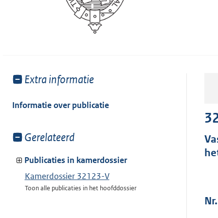
Toon
Extra informatie
meer
van:
Informatie over publicatie
32
Toon
Gerelateerd
Va
meer
he
van:
Publicaties in kamerdossier
Kamerdossier 32123-V
Toon alle publicaties in het hoofddossier
Nr.