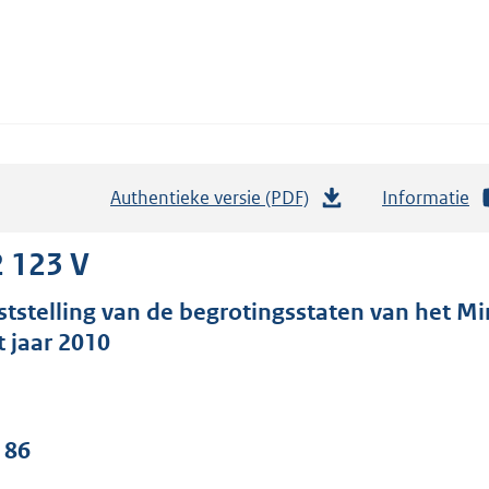
Authentieke versie (PDF)
b
Informatie
e
s
 123 V
t
ststelling van de begrotingsstaten van het Mi
a
t jaar 2010
n
d
s
g
 86
r