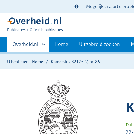
Ter
Mogelijk ervaart u prob
informatie:
U
Publicaties
Officiële publicaties
bent
Primaire
nu
Andere
Overheid.nl
Home
Uitgebreid zoeken
M
hier:
sites
navigatie
binnen
U bent hier:
Home
Kamerstuk 32123-V, nr. 86
K
Dat
22