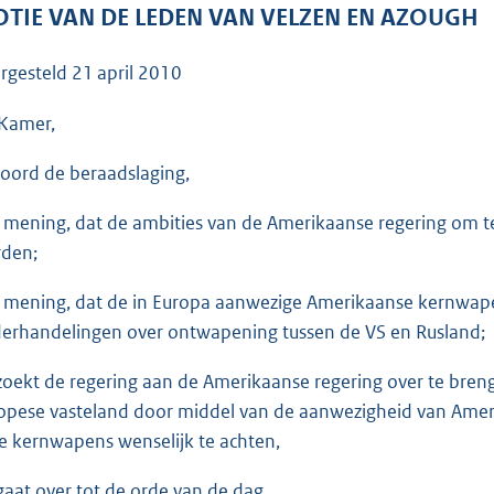
o
TIE VAN DE LEDEN VAN VELZEN EN AZOUGH
o
t
rgesteld
21 april 2010
t
e
Kamer,
:
oord de beraadslaging,
3
8
 mening, dat de ambities van de Amerikaanse regering om 
K
den;
b
 mening, dat de in Europa aanwezige Amerikaanse kernwap
erhandelingen over ontwapening tussen de VS en Rusland;
zoekt de regering aan de Amerikaanse regering over te bren
opese vasteland door middel van de aanwezigheid van Amer
e kernwapens wenselijk te achten,
gaat over tot de orde van de dag.