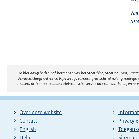
Van 
Azo
De hier aangeboden pdf-bestanden van het Staatsblad, Staatscourant, Tract
Disclaimer
Bekendmakingswet en de Rijkswet goedkeuring en bekendmaking verdragen voor
hebben; de hier aangeboden elektronische versies daarvan worden bij wijze 
Over deze website
Informat
Contact
Privacy 
English
Toeganke
Help
Sitemap