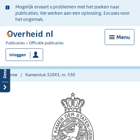
Ter
Mogelijk ervaart u problemen met het zoeken naar
informatie:
publicaties. We werken aan een oplossing. Excuses voor
het ongemak.
Menu
U
Publicaties
Officiële publicaties
bent
Inloggen
nu
hier:
Home
Kamerstuk 32043, nr. 530