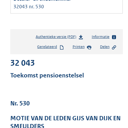
32043 nr. 530
Authentieke versie (PDF)
b
Informatie
e
Gerelateerd
Printen
Delen
s
t
32 043
a
n
d
Toekomst pensioenstelsel
s
g
r
o
Nr. 530
o
t
t
MOTIE VAN DE LEDEN GIJS VAN DIJK EN
e
SMEULDERS
: