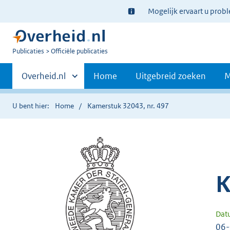
Ter
Mogelijk ervaart u prob
informatie:
U
Publicaties
Officiële publicaties
bent
Primaire
nu
Andere
Overheid.nl
Home
Uitgebreid zoeken
M
hier:
sites
navigatie
binnen
U bent hier:
Home
Kamerstuk 32043, nr. 497
K
Dat
06-