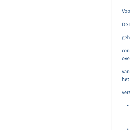
Voo
De 
geh
con
ove
van
het
ver
•
•