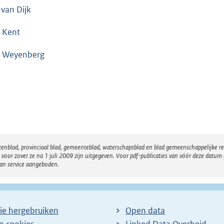
 van Dijk
 Kent
 Weyenberg
atenblad, provinciaal blad, gemeenteblad, waterschapsblad en blad gemeenschappelijke 
 zover ze na 1 juli 2009 zijn uitgegeven. Voor pdf-publicaties van vóór deze datum g
van service aangeboden.
ie hergebruiken
Open data
en cookies
Linked Data Overheid