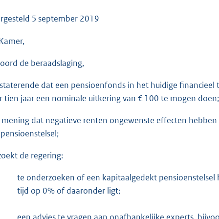
o
o
rgesteld
5 september 2019
t
Kamer,
t
e
oord de beraadslaging,
:
3
staterende dat een pensioenfonds in het huidige financiee
7
r tien jaar een nominale uitkering van € 100 te mogen doen;
K
b
 mening dat negatieve renten ongewenste effecten hebben
 pensioenstelsel;
zoekt de regering:
te onderzoeken of een kapitaalgedekt pensioenstelsel ho
tijd op 0% of daaronder ligt;
een advies te vragen aan onafhankelijke experts, bijv