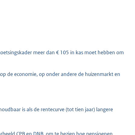
l toetsingskader meer dan € 105 in kas moet hebben om
 op de economie, op onder andere de huizenmarkt en
udbaar is als de rentecurve (tot tien jaar) langere
oorbeeld CPB en DNB, om te bezien hoe pensioenen