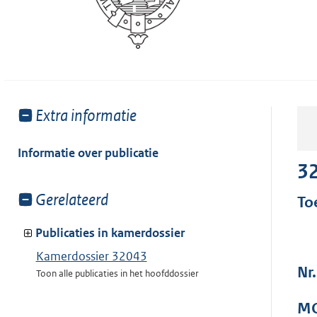
Toon
Extra informatie
meer
van:
Informatie over publicatie
3
Toon
Gerelateerd
To
meer
van:
Publicaties in kamerdossier
Kamerdossier 32043
Nr
Toon alle publicaties in het hoofddossier
MO