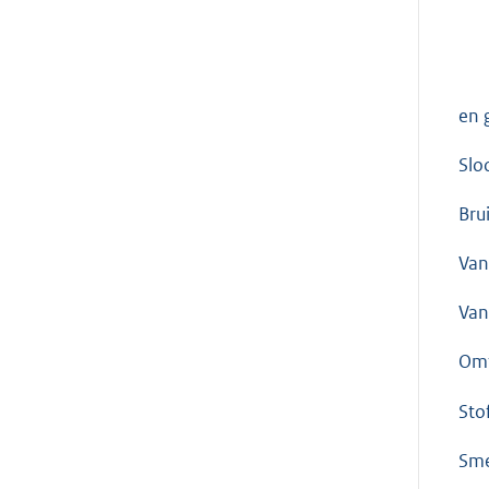
en 
Slo
Bru
Van
Van
Omt
Sto
Sme