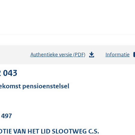
Authentieke versie (PDF)
b
Informatie
e
s
2 043
t
ekomst pensioenstelsel
a
n
d
s
. 497
g
r
TIE VAN HET LID SLOOTWEG C.S.