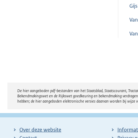
Gijs
Van
Van
De hier aangeboden pdf-bestanden van het Staatsblad, Staatscourant, Tract
Disclaimer
Bekendmakingswet en de Rijkswet goedkeuring en bekendmaking verdragen voor
hebben; de hier aangeboden elektronische versies daarvan worden bij wijze 
Over deze website
Informat
Contact
Privacy 