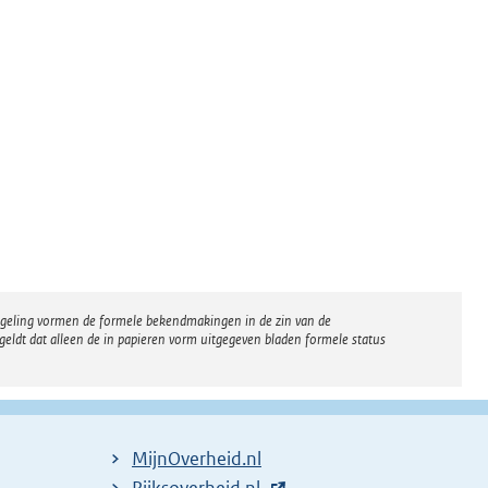
regeling vormen de formele bekendmakingen in de zin van de
eldt dat alleen de in papieren vorm uitgegeven bladen formele status
MijnOverheid.nl
E
Rijksoverheid.nl