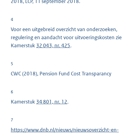
2018, LCP, 11 september 2018.
4
Voor een uitgebreid overzicht van onderzoeken,
regulering en aandacht voor uitvoeringskosten zie
Kamerstuk
32 043, nr. 425
.
5
CWC (2018), Pension Fund Cost Transparancy
6
Kamerstuk
34 801, nr. 12
.
7
E
https://www.dnb.nl/nieuws/nieuwsoverzicht-en-