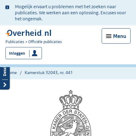
Ter
Mogelijk ervaart u problemen met het zoeken naar
informatie:
publicaties. We werken aan een oplossing. Excuses voor
het ongemak.
Menu
U
Publicaties
Officiële publicaties
bent
Inloggen
nu
hier:
Home
Kamerstuk 32043, nr. 441