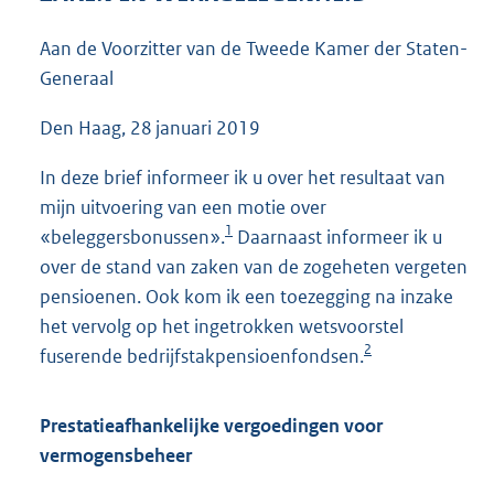
5
2
Aan de Voorzitter van de Tweede Kamer der Staten-
K
Generaal
b
Den Haag, 28 januari 2019
In deze brief informeer ik u over het resultaat van
mijn uitvoering van een motie over
1
«beleggersbonussen».
Daarnaast informeer ik u
over de stand van zaken van de zogeheten vergeten
pensioenen. Ook kom ik een toezegging na inzake
het vervolg op het ingetrokken wetsvoorstel
2
fuserende bedrijfstakpensioenfondsen.
Prestatieafhankelijke vergoedingen voor
vermogensbeheer