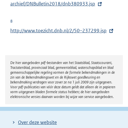
x
archief/DNBulletin2018/dnb380933.jsp
t
e
8
r
E
http://www.toezicht.dnb.nl/2/50–237299.jsp
n
x
e
t
l
e
i
r
Disclaimer
De hier aangeboden pdf-bestanden van het Staatsblad, Staatscourant,
n
Tractatenblad, provinciaal blad, gemeenteblad, waterschapsblad en blad
n
k
gemeenschappelijke regeling vormen de formele bekendmakingen in de
e
zin van de Bekendmakingswet en de Rijkswet goedkeuring en
:
bekendmaking verdragen voor zover ze na 1 juli 2009 zijn uitgegeven.
l
Voor pdf-publicaties van vóór deze datum geldt dat alleen de in papieren
i
vorm uitgegeven bladen formele status hebben; de hier aangeboden
elektronische versies daarvan worden bij wijze van service aangeboden.
n
k
:
Over deze website