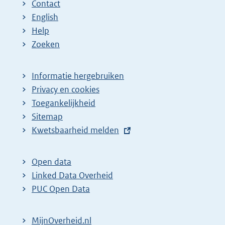
Contact
English
Help
Zoeken
Informatie hergebruiken
Privacy en cookies
Toegankelijkheid
Sitemap
E
Kwetsbaarheid melden
x
t
Open data
e
Linked Data Overheid
r
PUC Open Data
n
e
MijnOverheid.nl
l