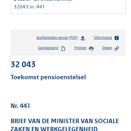
32043 nr. 441
Authentieke versie (PDF)
b
Informatie
e
Gerelateerd
Printen
Delen
s
t
32 043
a
n
d
Toekomst pensioenstelsel
s
g
r
o
Nr. 441
o
t
t
BRIEF VAN DE MINISTER VAN SOCIALE
e
ZAKEN EN WERKGELEGENHEID
: