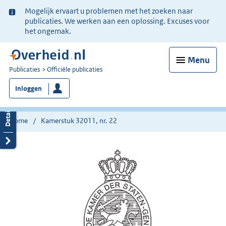
Ter
Mogelijk ervaart u problemen met het zoeken naar
informatie:
publicaties. We werken aan een oplossing. Excuses voor
het ongemak.
Menu
U
Publicaties
Officiële publicaties
bent
Inloggen
nu
hier:
Home
Kamerstuk 32011, nr. 22