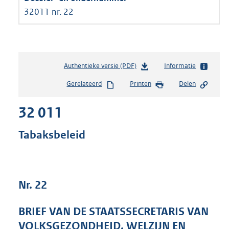
32011 nr. 22
Authentieke versie (PDF)
b
Informatie
e
Gerelateerd
Printen
Delen
s
t
32 011
a
n
d
Tabaksbeleid
s
g
r
o
Nr. 22
o
t
t
BRIEF VAN DE STAATSSECRETARIS VAN
e
VOLKSGEZONDHEID, WELZIJN EN
: