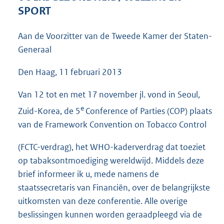
4
SPORT
2
K
Aan de Voorzitter van de Tweede Kamer der Staten-
b
Generaal
Den Haag, 11 februari 2013
Van 12 tot en met 17 november jl. vond in Seoul,
e
Zuid-Korea, de 5
Conference of Parties (COP) plaats
van de Framework Convention on Tobacco Control
(FCTC-verdrag), het WHO-kaderverdrag dat toeziet
op tabaksontmoediging wereldwijd. Middels deze
brief informeer ik u, mede namens de
staatssecretaris van Financiën, over de belangrijkste
uitkomsten van deze conferentie. Alle overige
beslissingen kunnen worden geraadpleegd via de