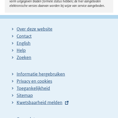
vorm uitgegeven bladen formele status hebben; de hier aangeboden
elektronische versies daarvan worden bij wijze van service aangeboden.
Over deze website
Contact
English
Help
Zoeken
Informatie hergebruiken
Privacy en cookies
Toegankelijkheid
Sitemap
E
Kwetsbaarheid melden
x
t