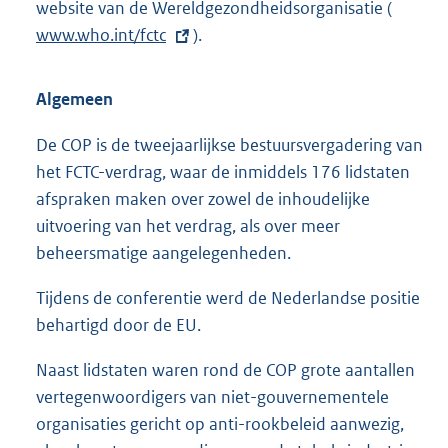
website van de Wereldgezondheidsorganisatie (
E
www.who.int/fctc
).
x
t
e
Algemeen
r
n
De COP is de tweejaarlijkse bestuursvergadering van
e
het FCTC-verdrag, waar de inmiddels 176 lidstaten
l
afspraken maken over zowel de inhoudelijke
i
uitvoering van het verdrag, als over meer
n
beheersmatige aangelegenheden.
k
Tijdens de conferentie werd de Nederlandse positie
:
behartigd door de EU.
Naast lidstaten waren rond de COP grote aantallen
vertegenwoordigers van niet-gouvernementele
organisaties gericht op anti-rookbeleid aanwezig,