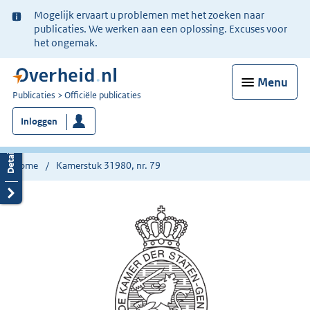
Ter
Mogelijk ervaart u problemen met het zoeken naar
informatie:
publicaties. We werken aan een oplossing. Excuses voor
het ongemak.
Menu
U
Publicaties
Officiële publicaties
bent
Inloggen
nu
hier:
Home
Kamerstuk 31980, nr. 79