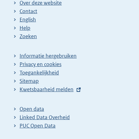
Over deze website
Contact
English
Help
Zoeken
Informatie hergebruiken
Privacy en cookies
Toegankelijkheid
Sitemap
E
Kwetsbaarheid melden
x
t
Open data
e
Linked Data Overheid
r
PUC Open Data
n