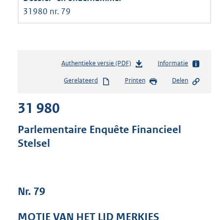
31980 nr. 79
Authentieke versie (PDF)
b
Informatie
e
Gerelateerd
Printen
Delen
s
t
31 980
a
n
d
Parlementaire Enquête Financieel
s
Stelsel
g
r
o
o
t
Nr. 79
t
e
MOTIE VAN HET LID MERKIES
: