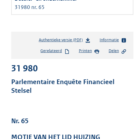
31980 nr. 65
Authentieke versie (PDF)
b
Informatie
e
Gerelateerd
Printen
Delen
s
t
31 980
a
n
d
Parlementaire Enquête Financieel
s
Stelsel
g
r
o
o
t
Nr. 65
t
e
MOTIE VAN HET LID HUIZING
: