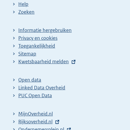
Help
Zoeken
Informatie hergebruiken
Privacy en cookies
Toegankelijkheid
Sitemap
E
Kwetsbaarheid melden
x
t
Open data
e
Linked Data Overheid
r
PUC Open Data
n
e
MijnOverheid.nl
l
E
Rijksoverheid.nl
i
x
E
Ondernemersplein.nl