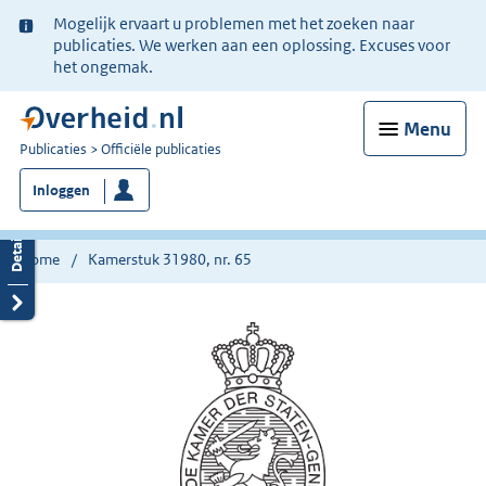
Ter
Mogelijk ervaart u problemen met het zoeken naar
informatie:
publicaties. We werken aan een oplossing. Excuses voor
het ongemak.
Menu
U
Publicaties
Officiële publicaties
bent
Inloggen
nu
hier:
Home
Kamerstuk 31980, nr. 65