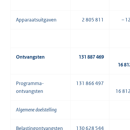
Apparaatsuitgaven
2 805 811
– 1
Ontvangsten
131 887 469
16 81
Programma-
131 866 497
ontvangsten
16 81
Algemene doelstelling
Belastingontvangsten
130 628 544