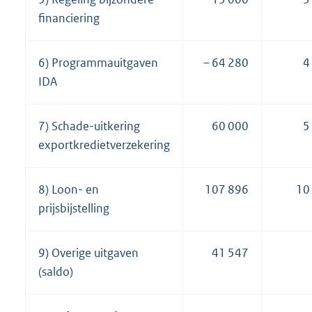
financiering
6) Programmauitgaven
– 64 280
4
IDA
7) Schade-uitkering
60 000
5
exportkredietverzekering
8) Loon- en
107 896
10
prijsbijstelling
9) Overige uitgaven
41 547
(saldo)