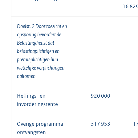
16 82
Doelst. 2 Door toezicht en
opsporing bevordert de
Belastingdienst dat
belastingplichtigen en
premieplichtigen hun
wettelijke verplichtingen
nakomen
Heffings- en
920 000
invorderingsrente
Overige programma-
317 953
1
ontvangsten