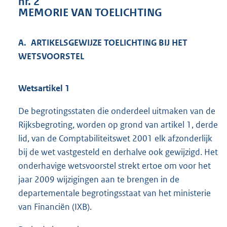
nr. 2
6
MEMORIE VAN TOELICHTING
8
K
b
A. ARTIKELSGEWIJZE TOELICHTING BIJ HET
WETSVOORSTEL
Wetsartikel 1
De begrotingsstaten die onderdeel uitmaken van de
Rijksbegroting, worden op grond van artikel 1, derde
lid, van de Comptabiliteitswet 2001 elk afzonderlijk
bij de wet vastgesteld en derhalve ook gewijzigd. Het
onderhavige wetsvoorstel strekt ertoe om voor het
jaar 2009 wijzigingen aan te brengen in de
departementale begrotingsstaat van het ministerie
van Financiën (IXB).