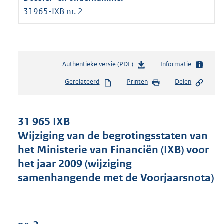
31965-IXB nr. 2
Authentieke versie (PDF)
b
Informatie
e
Gerelateerd
Printen
Delen
s
t
a
n
31 965 IXB
d
Wijziging van de begrotingsstaten van
s
het Ministerie van Financiën (IXB) voor
g
r
het jaar 2009 (wijziging
o
samenhangende met de Voorjaarsnota)
o
t
t
e
: