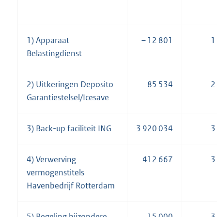
1) Apparaat
– 12 801
1
Belastingdienst
2) Uitkeringen Deposito
85 534
2
Garantiestelsel/Icesave
3) Back-up faciliteit ING
3 920 034
3
4) Verwerving
412 667
3
vermogenstitels
Havenbedrijf Rotterdam
5) Regeling bijzondere
15 000
3