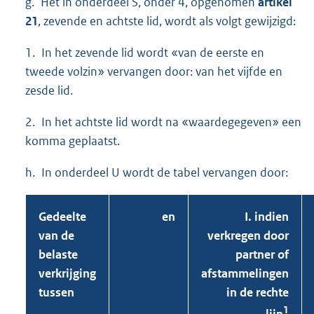
g. Het in onderdeel S, onder 4, opgenomen
artikel
21
, zevende en achtste lid, wordt als volgt gewijzigd:
1. In het zevende lid wordt «van de eerste en
tweede volzin» vervangen door: van het vijfde en
zesde lid.
2. In het achtste lid wordt na «waardegegeven» een
komma geplaatst.
h. In onderdeel U wordt de tabel vervangen door:
Gedeelte
en
I. indien
van de
verkregen door
belaste
partner of
verkrijging
afstammelingen
tussen
in de rechte
1