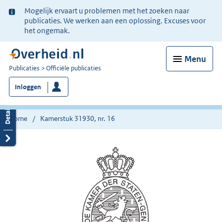
Ter
Mogelijk ervaart u problemen met het zoeken naar
informatie:
publicaties. We werken aan een oplossing. Excuses voor
het ongemak.
Menu
U
Publicaties
Officiële publicaties
bent
Inloggen
nu
hier:
Home
Kamerstuk 31930, nr. 16