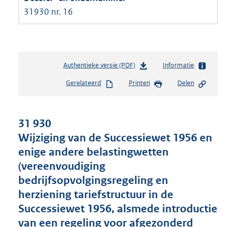
31930 nr. 16
Authentieke versie (PDF)
b
Informatie
e
Gerelateerd
Printen
Delen
s
t
a
n
31 930
d
Wijziging van de Successiewet 1956 en
s
enige andere belastingwetten
g
r
(vereenvoudiging
o
bedrijfsopvolgingsregeling en
o
herziening tariefstructuur in de
t
t
Successiewet 1956, alsmede introductie
e
van een regeling voor afgezonderd
: