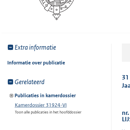
Toon
Extra informatie
meer
van:
Informatie over publicatie
31
Toon
Gerelateerd
Ja
meer
van:
Publicaties in kamerdossier
Kamerdossier 31924-VI
nr.
Toon alle publicaties in het hoofddossier
LI