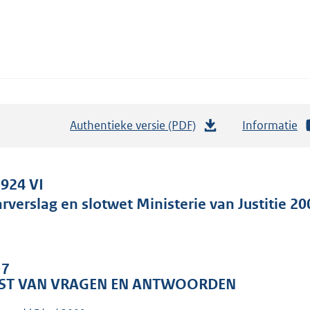
Authentieke versie (PDF)
b
Informatie
e
s
t
 924 VI
a
arverslag en slotwet Ministerie van Justitie 20
n
d
s
 7
g
JST VAN VRAGEN EN ANTWOORDEN
r