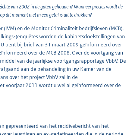
pzichte van 2002 in de gaten gehouden? Wanneer precies wordt de
 dit moment niet in een getal is uit te drukken?
r (IVM) en de Monitor Criminaliteit bedrijfsleven (MCB).
olkings-)enquêtes worden de kabinetsdoelstellingen van
 U bent bij brief van 31 maart 2009 geïnformeerd over
f geïnformeerd over de MCB 2008. Over de voortgang van
r middel van de jaarlijkse voortgangsrapportage VbbV. De
orafgaand aan de behandeling in uw Kamer van de
ans over het project VbbV zal in de
 voorjaar 2011 wordt u wel al geïnformeerd over de
ten gepresenteerd van het recidivebericht van het
ver jeugdigen en ex-gedetineerden die in de periode