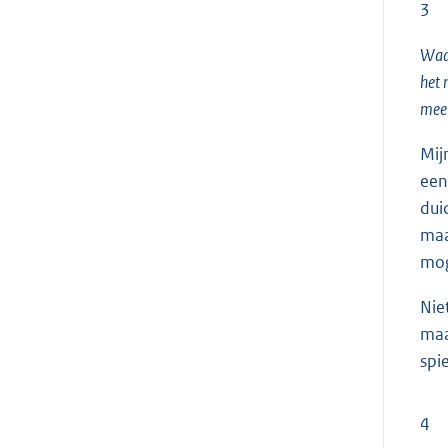
3
Waar
het 
meer
Mij
een
dui
maa
mog
Nie
maa
spi
4