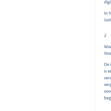
digi
In 
Jus
2
Waar
Vera
De 
is 
ver
ver
voo
beg