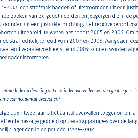
7–2004 een strafzaak hadden of uitstroomden uit een justiti
onderzoeken van ex-gedetineerden en jeugdigen die in de 
stroomden uit een justitiële inrichting. Het recidivebericht
ohorten uitgebreid, te weten het cohort 2005 en 2006. Om d
r de strafrechtelijke recidive in 2007 en 2008. Aangezien dez
uwe recidiveonderzoek eerst eind 2009 kunnen worden afgeron
er nader informeren.
verhoudt de mededeling dat er minder overvallen worden gepleegd zich t
ame van het aantal overvallen?
afgelopen twee jaar is het aantal overvallen toegenomen, al vl
reffende passage gedoeld op trendrapportages over de langer
elijk lager dan in de periode 1999–2002.