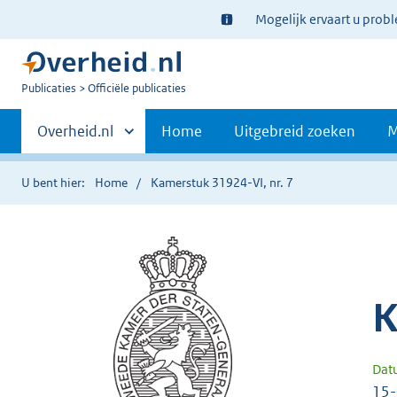
Ter
Mogelijk ervaart u prob
informatie:
U
Publicaties
Officiële publicaties
bent
Primaire
nu
Andere
Overheid.nl
Home
Uitgebreid zoeken
M
hier:
sites
navigatie
binnen
U bent hier:
Home
Kamerstuk 31924-VI, nr. 7
K
Dat
15