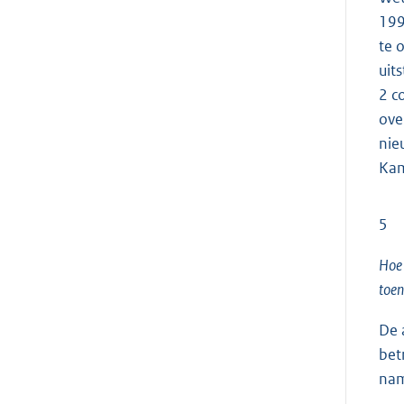
199
te 
uit
2 c
ove
nie
Kam
5
Hoe 
toen
De 
bet
nam