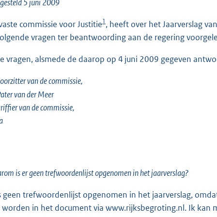
o
gesteld 5 juni 2009
o
1
vaste commissie voor Justitie
, heeft over het Jaarverslag van
t
olgende vragen ter beantwoording aan de regering voorgel
t
e
e vragen, alsmede de daarop op 4 juni 2009 gegeven antwoo
:
9
oorzitter van de commissie,
7
ater van der Meer
K
riffier van de commissie,
b
a
om is er geen trefwoordenlijst opgenomen in het jaarverslag?
is geen trefwoordenlijst opgenomen in het jaarverslag, omda
 worden in het document via www.rijksbegroting.nl. Ik kan me