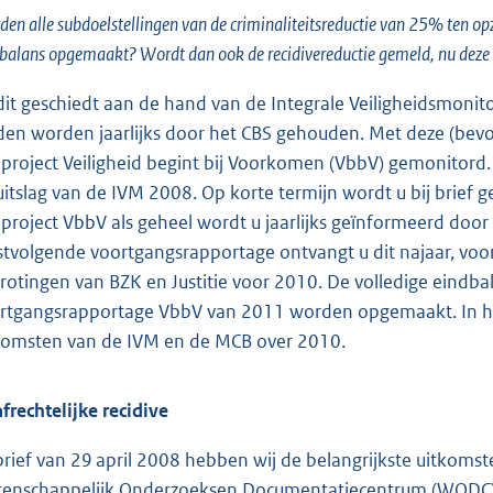
en alle subdoelstellingen van de criminaliteitsreductie van 25% ten o
balans opgemaakt? Wordt dan ook de recidivereductie gemeld, nu deze op
 dit geschiedt aan de hand van de Integrale Veiligheidsmonito
den worden jaarlijks door het CBS gehouden. Met deze (bev
 project Veiligheid begint bij Voorkomen (VbbV) gemonitord.
uitslag van de IVM 2008. Op korte termijn wordt u bij brie
 project VbbV als geheel wordt u jaarlijks geïnformeerd doo
stvolgende voortgangsrapportage ontvangt u dit najaar, vo
rotingen van BZK en Justitie voor 2010. De volledige eindbal
rtgangsrapportage VbbV van 2011 worden opgemaakt. In het
komsten van de IVM en de MCB over 2010.
afrechtelijke recidive
 brief van 29 april 2008 hebben wij de belangrijkste uitkoms
enschappelijk Onderzoeksen Documentatiecentrum (WODC) o