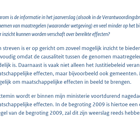
om is de informatie in het jaarverslag (alsook in de Verantwoordingsbrie
nemen van maatregelen (waaronder wetgeving) en veel minder op het bied
 inzicht kunnen worden verschaft over bereikte effecten?
n streven is er op gericht om zoveel mogelijk inzicht te bieden
voudig omdat de causaliteit tussen de genomen maatregelen 
delijk is. Daarnaast is vaak niet alleen het Justitiebeleid ver
tschappelijke effecten, maar bijvoorbeeld ook gemeenten. Me
elijk om maatschappelijke effecten in beeld te brengen.
ttemin wordt er binnen mijn ministerie voortdurend nageda
tschappelijke effecten. In de begroting 2009 is hiertoe een 
egel van de begroting 2009, zal dit zijn weerslag reeds hebbe