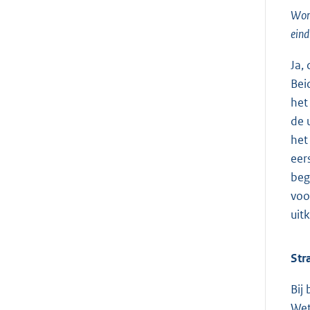
Word
eind
Ja,
Bei
het
de 
het
eer
beg
voo
uit
Str
Bij
Wet