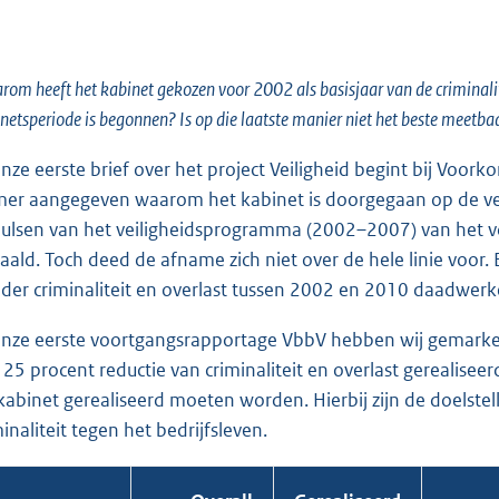
om heeft het kabinet gekozen voor 2002 als basisjaar van de criminalit
netsperiode is begonnen? Is op die laatste manier niet het beste meetba
onze eerste brief over het project Veiligheid begint bij Voo
er aangegeven waarom het kabinet is doorgegaan op de veil
ulsen van het veiligheidsprogramma (2002–2007) van het vorig
aald. Toch deed de afname zich niet over de hele linie voor.
der criminaliteit en overlast tussen 2002 en 2010 daadwerkel
onze eerste voortgangsrapportage VbbV hebben wij gemarkeer
 25 procent reductie van criminaliteit en overlast gerealise
 kabinet gerealiseerd moeten worden. Hierbij zijn de doelste
minaliteit tegen het bedrijfsleven.