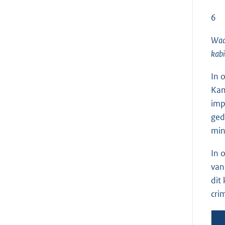
6
Waar
kabi
In 
Kam
imp
ged
min
In 
van
dit
cri