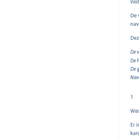
Vast
De 
nav
Dez
De v
De P
De g
Nav
1
Waar
Er 
kan