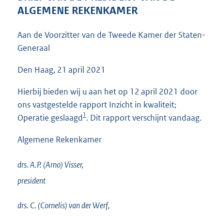
3
ALGEMENE REKENKAMER
6
K
Aan de Voorzitter van de Tweede Kamer der Staten-
b
Generaal
Den Haag, 21 april 2021
Hierbij bieden wij u aan het op 12 april 2021 door
ons vastgestelde rapport Inzicht in kwaliteit;
1
Operatie geslaagd
. Dit rapport verschijnt vandaag.
Algemene Rekenkamer
drs. A.P. (Arno)
Visser,
president
drs. C. (Cornelis) van der
Werf,