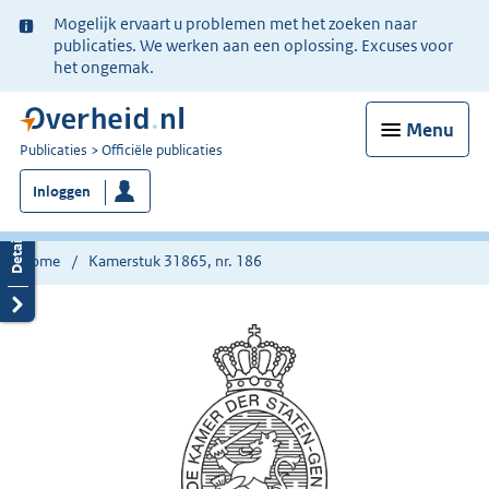
Ter
Mogelijk ervaart u problemen met het zoeken naar
informatie:
publicaties. We werken aan een oplossing. Excuses voor
het ongemak.
Menu
U
Publicaties
Officiële publicaties
bent
Inloggen
nu
hier:
Home
Kamerstuk 31865, nr. 186