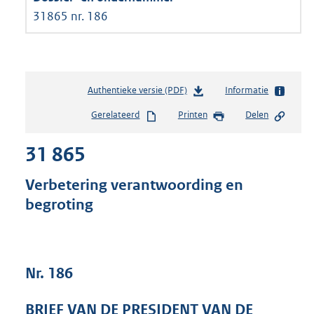
31865 nr. 186
Authentieke versie (PDF)
b
Informatie
e
Gerelateerd
Printen
Delen
s
t
31 865
a
n
d
Verbetering verantwoording en
s
begroting
g
r
o
o
t
Nr. 186
t
e
BRIEF VAN DE PRESIDENT VAN DE
: