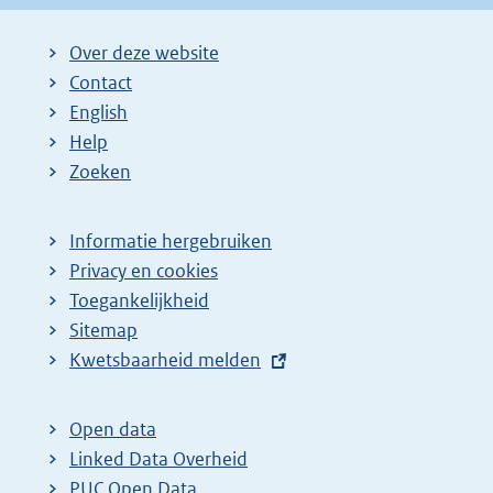
:
Over deze website
Contact
English
Help
Zoeken
Informatie hergebruiken
Privacy en cookies
Toegankelijkheid
Sitemap
E
Kwetsbaarheid melden
x
t
Open data
e
Linked Data Overheid
r
PUC Open Data