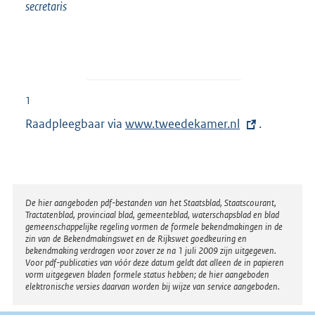
secretaris
1
Raadpleegbaar via
E
www.tweedekamer.nl
.
x
t
e
r
Disclaimer
De hier aangeboden pdf-bestanden van het Staatsblad, Staatscourant,
Tractatenblad, provinciaal blad, gemeenteblad, waterschapsblad en blad
n
gemeenschappelijke regeling vormen de formele bekendmakingen in de
e
zin van de Bekendmakingswet en de Rijkswet goedkeuring en
bekendmaking verdragen voor zover ze na 1 juli 2009 zijn uitgegeven.
l
Voor pdf-publicaties van vóór deze datum geldt dat alleen de in papieren
i
vorm uitgegeven bladen formele status hebben; de hier aangeboden
elektronische versies daarvan worden bij wijze van service aangeboden.
n
k