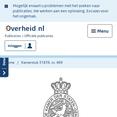
Ter
Mogelijk ervaart u problemen met het zoeken naar
informatie:
publicaties. We werken aan een oplossing. Excuses voor
het ongemak.
Menu
U
Publicaties
Officiële publicaties
bent
Inloggen
nu
hier:
Home
Kamerstuk 31839, nr. 469