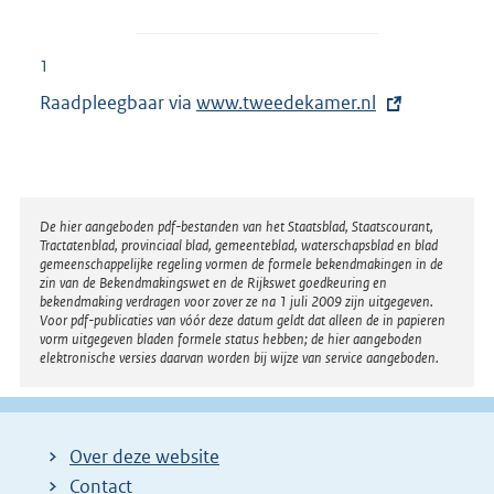
1
Raadpleegbaar via
E
www.tweedekamer.nl
x
t
e
r
Disclaimer
De hier aangeboden pdf-bestanden van het Staatsblad, Staatscourant,
Tractatenblad, provinciaal blad, gemeenteblad, waterschapsblad en blad
n
gemeenschappelijke regeling vormen de formele bekendmakingen in de
e
zin van de Bekendmakingswet en de Rijkswet goedkeuring en
bekendmaking verdragen voor zover ze na 1 juli 2009 zijn uitgegeven.
l
Voor pdf-publicaties van vóór deze datum geldt dat alleen de in papieren
i
vorm uitgegeven bladen formele status hebben; de hier aangeboden
elektronische versies daarvan worden bij wijze van service aangeboden.
n
k
:
Over deze website
Contact