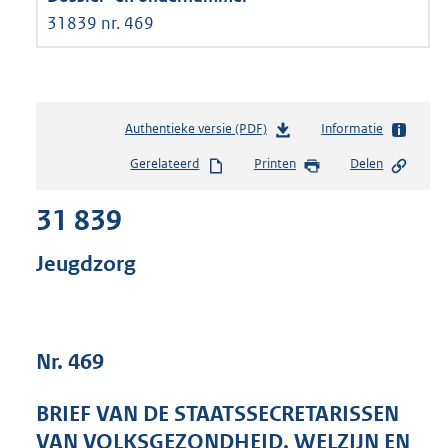
31839 nr. 469
Authentieke versie (PDF)
b
Informatie
e
Gerelateerd
Printen
Delen
s
t
31 839
a
n
d
Jeugdzorg
s
g
r
o
Nr. 469
o
t
t
BRIEF VAN DE STAATSSECRETARISSEN
e
VAN VOLKSGEZONDHEID, WELZIJN EN
: