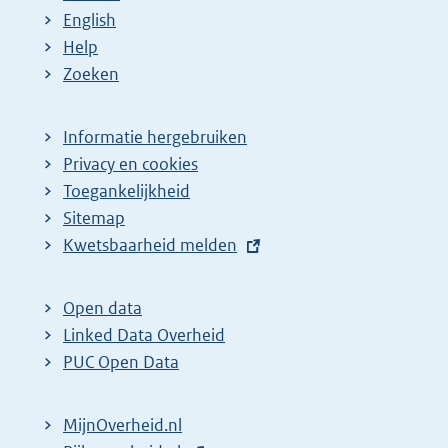
English
Help
Zoeken
Informatie hergebruiken
Privacy en cookies
Toegankelijkheid
Sitemap
E
Kwetsbaarheid melden
x
t
Open data
e
Linked Data Overheid
r
PUC Open Data
n
e
MijnOverheid.nl
l