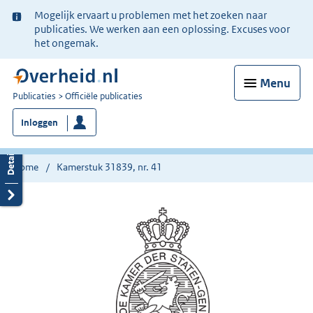
Ter
Mogelijk ervaart u problemen met het zoeken naar
informatie:
publicaties. We werken aan een oplossing. Excuses voor
het ongemak.
Menu
U
Publicaties
Officiële publicaties
bent
Inloggen
nu
hier:
Home
Kamerstuk 31839, nr. 41