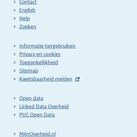
Contact
English
Help
Zoeken
Informatie hergebruiken
Privacy en cookies
Toegankelijkheid
Sitemap
E
Kwetsbaarheid melden
x
t
Open data
e
Linked Data Overheid
r
PUC Open Data
n
e
MijnOverheid.nl
l