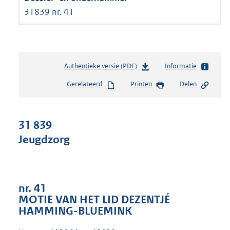
31839 nr. 41
Authentieke versie (PDF)
b
Informatie
e
Gerelateerd
Printen
Delen
s
t
a
n
31 839
d
Jeugdzorg
s
g
r
o
o
nr. 41
t
MOTIE VAN HET LID DEZENTJÉ
t
HAMMING-BLUEMINK
e
: