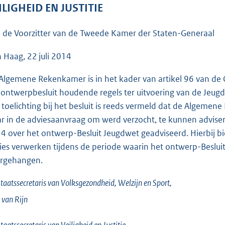
o
ILIGHEID EN JUSTITIE
o
t
 de Voorzitter van de Tweede Kamer der Staten-Generaal
t
e
 Haag, 22 juli 2014
:
Algemene Rekenkamer is in het kader van artikel 96 van de 
3
 ontwerpbesluit houdende regels ter uitvoering van de Jeugd
6
 toelichting bij het besluit is reeds vermeld dat de Algeme
K
r in de adviesaanvraag om werd verzocht, te kunnen adviser
b
4 over het ontwerp-Besluit Jeugdwet geadviseerd. Hierbij bie
ies verwerken tijdens de periode waarin het ontwerp-Besluit
rgehangen.
taatssecretaris van Volksgezondheid, Welzijn en Sport,
 van
Rijn
taatssecretaris van Veiligheid en Justitie,