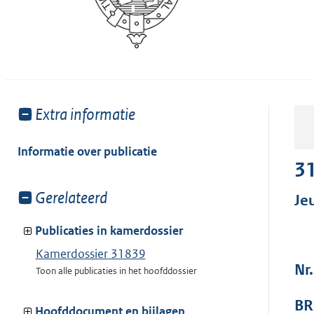
Toon
Extra informatie
meer
van:
Informatie over publicatie
3
Toon
Gerelateerd
Je
meer
van:
Publicaties in kamerdossier
Kamerdossier 31839
Nr
Toon alle publicaties in het hoofddossier
BR
Hoofddocument en bijlagen