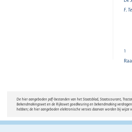
F.
T
1
Raa
De hier aangeboden pdf-bestanden van het Staatsblad, Staatscourant, Tract
Disclaimer
Bekendmakingswet en de Rijkswet goedkeuring en bekendmaking verdragen voor
hebben; de hier aangeboden elektronische versies daarvan worden bij wijze 