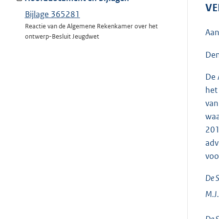
VE
Bijlage 365281
Reactie van de Algemene Rekenkamer over het
Aan
ontwerp-Besluit Jeugdwet
Den
De 
het
van
waa
201
adv
voo
De S
M.J.
De S