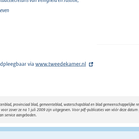
eeven
dpleegbaar via
E
www.tweedekamer.nl
x
t
e
r
atenblad, provinciaal blad, gemeenteblad, waterschapsblad en blad gemeenschappelijke 
n
 zover ze na 1 juli 2009 zijn uitgegeven. Voor pdf-publicaties van vóór deze datum g
e
van service aangeboden.
l
i