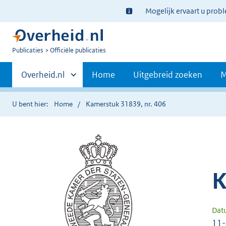
Ter
Mogelijk ervaart u prob
informatie:
U
Publicaties
Officiële publicaties
bent
Primaire
nu
Andere
Overheid.nl
Home
Uitgebreid zoeken
M
hier:
sites
navigatie
binnen
U bent hier:
Home
Kamerstuk 31839, nr. 406
K
Dat
11-