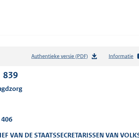
Authentieke versie (PDF)
b
Informatie
e
s
1 839
t
ugdzorg
a
n
d
s
. 406
g
r
IEF VAN DE STAATSSECRETARISSEN VAN VOLK