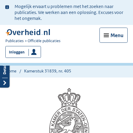
Ter
Mogelijk ervaart u problemen met het zoeken naar
informatie:
publicaties. We werken aan een oplossing. Excuses voor
het ongemak.
Menu
U
Publicaties
Officiële publicaties
bent
Inloggen
nu
hier:
Home
Kamerstuk 31839, nr. 405