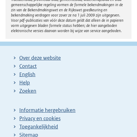
n
gemeenschappelijke regeling vormen de formele bekendmakingen in de
e
zin van de Bekendmakingswet en de Rijkswet goedkeuring en
bekendmaking verdragen voor zover ze na 1 juli 2009 zijn uitgegeven.
l
Voor pdf-publicaties van vóór deze datum geldt dat alleen de in papieren
i
vorm uitgegeven bladen formele status hebben; de hier aangeboden
elektronische versies daarvan worden bij wijze van service aangeboden.
n
k
:
Over deze website
Contact
English
Help
Zoeken
Informatie hergebruiken
Privacy en cookies
Toegankelijkheid
Sitemap