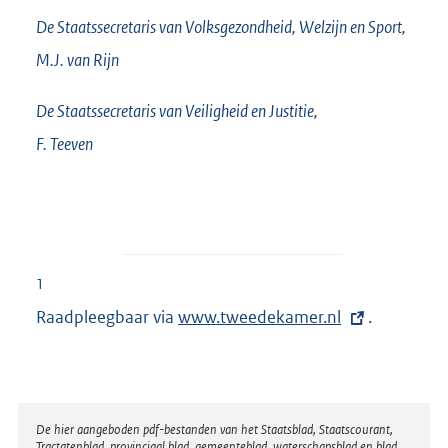
De Staatssecretaris van Volksgezondheid, Welzijn en Sport,
M.J. van
Rijn
De Staatssecretaris van Veiligheid en Justitie,
F.
Teeven
1
Raadpleegbaar via
E
www.tweedekamer.nl
.
x
t
e
r
Disclaimer
De hier aangeboden pdf-bestanden van het Staatsblad, Staatscourant,
Tractatenblad, provinciaal blad, gemeenteblad, waterschapsblad en blad