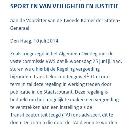
4
SPORT EN VAN VEILIGHEID EN JUSTITIE
0
K
Aan de Voorzitter van de Tweede Kamer der Staten-
b
Generaal
Den Haag, 10 juli 2014
Zoals toegezegd in het Algemeen Overleg met de
vaste commissie VWS dat ik woensdag 25 juni jl. had,
sturen we u hierbij de Regeling vergoeding
1
bijzondere transitiekosten Jeugdwet
. Op korte
termijn zal deze regeling in werking treden door
publicatie in de Staatscourant. Deze regeling is
bedoeld om het mogelijk te maken een vergoeding
te verstrekken aan een instelling als de
Transitieautoriteit Jeugd (TAJ) ons adviseert dit te
doen. De criteria die door de TAJ dienen te worden