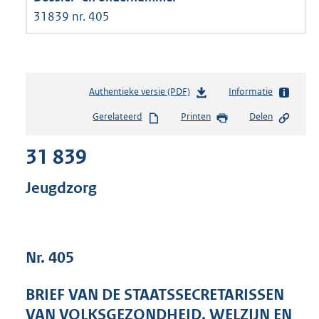
31839 nr. 405
Authentieke versie (PDF)
b
Informatie
e
Gerelateerd
Printen
Delen
s
t
31 839
a
n
d
Jeugdzorg
s
g
r
o
Nr. 405
o
t
t
BRIEF VAN DE STAATSSECRETARISSEN
e
VAN VOLKSGEZONDHEID, WELZIJN EN
: