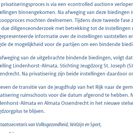
 privatiseringsproces is via een «controlled auction» verlope
tellingen binnengekomen. Na afweging van deze biedingen is
koopproces mochten deelnemen. Tijdens deze tweede fase zij
 due diligenceonderzoek met betrekking tot de instellingen ui
gepresenteerde informatie over de instellingen vaststellen en
gde de mogelijkheid voor de partijen om een bindende biedi
afweging van de uitgebrachte bindende biedingen, volgt dat
telling Lindenhorst-Almata. Stichting Jeugdzorg St. Joseph (S
endrecht. Na privatisering zijn beide instellingen daardoor 
even de transitie van de jeugdhulp van het Rijk naar de ge
vatisering ruimschoots voor die datum afgerond te hebben. Nu 
denhorst-Almata en Almata Ossendrecht in het nieuwe stelsel
gdzorgplus te blijven.
taatssecretaris van Volksgezondheid, Welzijn en Sport,