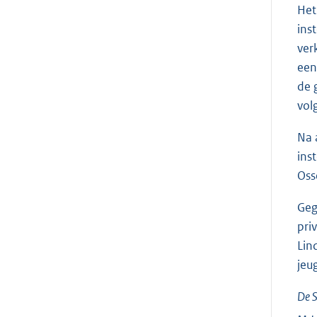
Het
ins
ver
een
de 
vol
Na 
ins
Oss
Geg
pri
Lin
jeu
De S