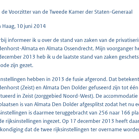
o
o
 de Voorzitter van de Tweede Kamer der Staten-Generaal
t
 Haag, 10 juni 2014
t
e
rbij informeer ik u over de stand van zaken van de privatiser
:
denhorst-Almata en Almata Ossendrecht. Mijn voorganger h
3
december 2013 heb ik u de laatste stand van zaken geschet
9
iode zijn gezet.
K
b
instellingen hebben in 2013 de fusie afgerond. Dat beteken
denhorst (Zeist) en Almata Den Dolder gefuseerd zijn tot één
itueerd in Zeist (zorggebied Noord-West). De accommodatie 
plaatsen is van Almata Den Dolder afgesplitst zodat het nu een
ksinstellingen is daarmee teruggebracht van 256 naar 166 plaa
de rijksinstellingen ingezet. Op 17 december 2013 heeft daa
kondiging dat de twee rijksinstellingen ter overname word