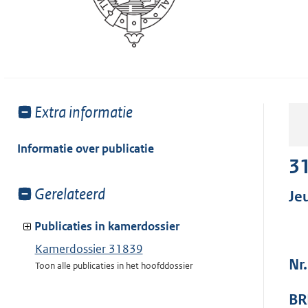
Toon
Extra informatie
meer
van:
Informatie over publicatie
3
Toon
Gerelateerd
Je
meer
van:
Publicaties in kamerdossier
Kamerdossier 31839
Nr
Toon alle publicaties in het hoofddossier
BR