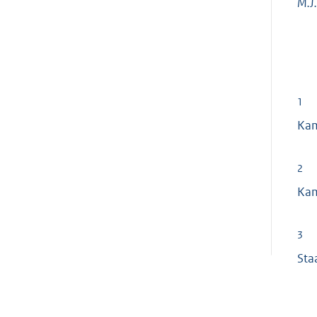
M.J.
1
Ka
2
Ka
3
Sta