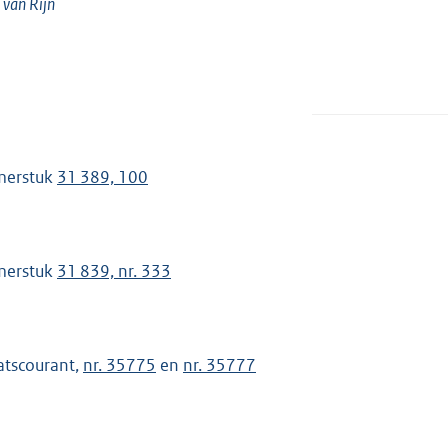
 van
Rijn
merstuk
31 389, 100
merstuk
31 839, nr. 333
atscourant,
nr. 35775
en
nr. 35777