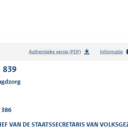
Authentieke versie (PDF)
b
Informatie
e
s
1 839
t
ugdzorg
a
n
d
s
. 386
g
r
IEF VAN DE STAATSSECRETARIS VAN VOLKSGE