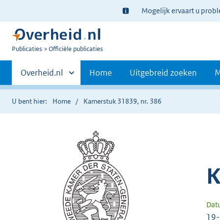
Ter
Mogelijk ervaart u prob
informatie:
U
Publicaties
Officiële publicaties
bent
Primaire
nu
Andere
Overheid.nl
Home
Uitgebreid zoeken
M
hier:
sites
navigatie
binnen
U bent hier:
Home
Kamerstuk 31839, nr. 386
K
Dat
19