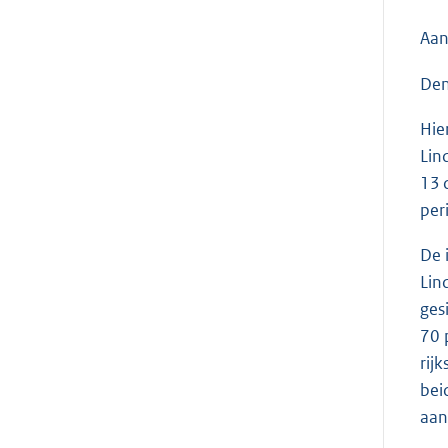
Aan
Den
Hie
Lin
13 
per
De 
Lin
ges
70 
rij
bei
aan