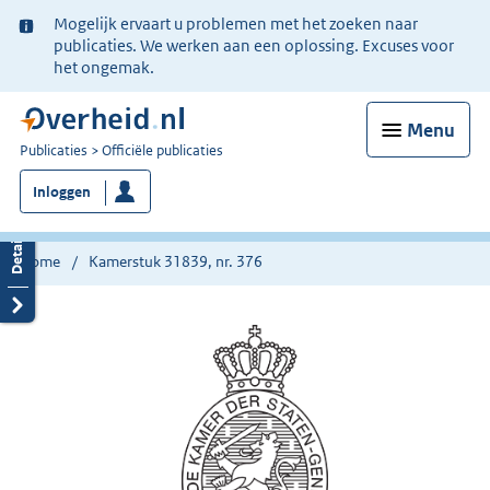
Ter
Mogelijk ervaart u problemen met het zoeken naar
informatie:
publicaties. We werken aan een oplossing. Excuses voor
het ongemak.
Menu
U
Publicaties
Officiële publicaties
bent
Inloggen
nu
hier:
Home
Kamerstuk 31839, nr. 376