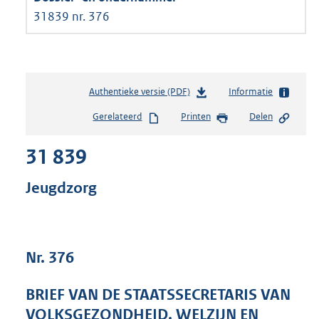
31839 nr. 376
Authentieke versie (PDF)
b
Informatie
e
Gerelateerd
Printen
Delen
s
t
31 839
a
n
d
Jeugdzorg
s
g
r
o
Nr. 376
o
t
t
BRIEF VAN DE STAATSSECRETARIS VAN
e
VOLKSGEZONDHEID, WELZIJN EN
: