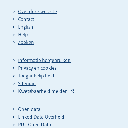
Over deze website
Contact
English
Help
Zoeken
Informatie hergebruiken
Privacy en cookies
Toegankelijkheid
Sitemap
E
Kwetsbaarheid melden
x
t
Open data
e
Linked Data Overheid
r
PUC Open Data