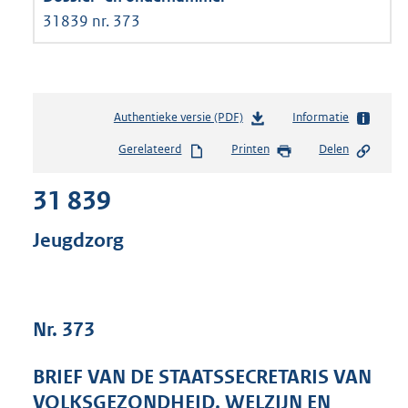
31839 nr. 373
Authentieke versie (PDF)
b
Informatie
e
Gerelateerd
Printen
Delen
s
t
31 839
a
n
d
Jeugdzorg
s
g
r
o
Nr. 373
o
t
t
BRIEF VAN DE STAATSSECRETARIS VAN
e
VOLKSGEZONDHEID, WELZIJN EN
: