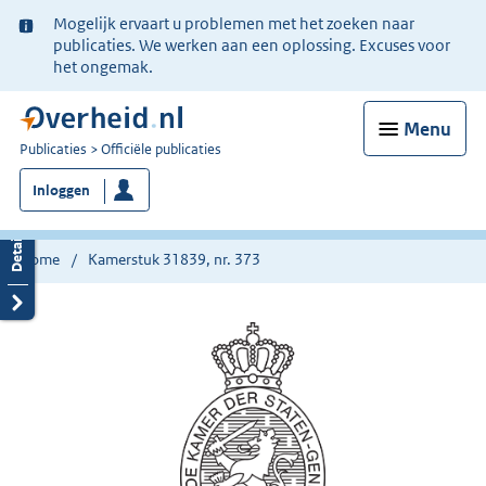
Ter
Mogelijk ervaart u problemen met het zoeken naar
informatie:
publicaties. We werken aan een oplossing. Excuses voor
het ongemak.
Menu
U
Publicaties
Officiële publicaties
bent
Inloggen
nu
hier:
Home
Kamerstuk 31839, nr. 373