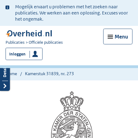
Ter
Mogelijk ervaart u problemen met het zoeken naar
informatie:
publicaties. We werken aan een oplossing. Excuses voor
het ongemak.
Menu
U
Publicaties
Officiële publicaties
bent
Inloggen
nu
hier:
Home
Kamerstuk 31839, nr. 273