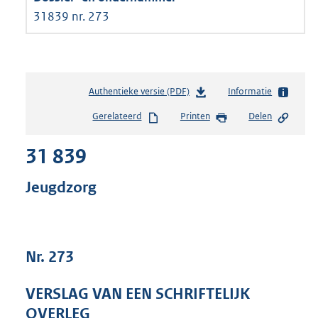
31839 nr. 273
Authentieke versie (PDF)
b
Informatie
e
Gerelateerd
Printen
Delen
s
t
31 839
a
n
d
Jeugdzorg
s
g
r
o
Nr. 273
o
t
t
VERSLAG VAN EEN SCHRIFTELIJK
e
OVERLEG
: