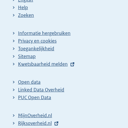
Help
Zoeken
Informatie hergebruiken
Privacy en cookies
Toegankelijkheid
Sitemap
E
Kwetsbaarheid melden
x
t
Open data
e
Linked Data Overheid
r
PUC Open Data
n
e
MijnOverheid.nl
l
E
Rijksoverheid.nl
i