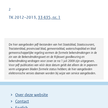
2
TK 2012–2013,
33 435, nr. 1
Disclaimer
De hier aangeboden pdf-bestanden van het Staatsblad, Staatscourant,
Tractatenblad, provinciaal blad, gemeenteblad, waterschapsblad en blad
gemeenschappelijke regeling vormen de formele bekendmakingen in de
zin van de Bekendmakingswet en de Rijkswet goedkeuring en
bekendmaking verdragen voor zover ze na 1 juli 2009 zijn uitgegeven.
Voor pdf-publicaties van vóór deze datum geldt dat alleen de in papieren
vorm uitgegeven bladen formele status hebben; de hier aangeboden
elektronische versies daarvan worden bij wijze van service aangeboden.
Over deze website
Contact
English