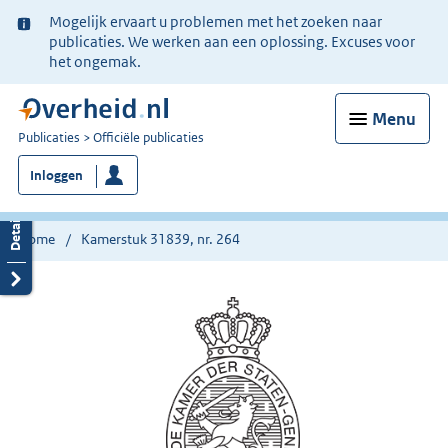
Ter
Mogelijk ervaart u problemen met het zoeken naar
informatie:
publicaties. We werken aan een oplossing. Excuses voor
het ongemak.
Menu
U
Publicaties
Officiële publicaties
bent
Inloggen
nu
hier:
Home
Kamerstuk 31839, nr. 264