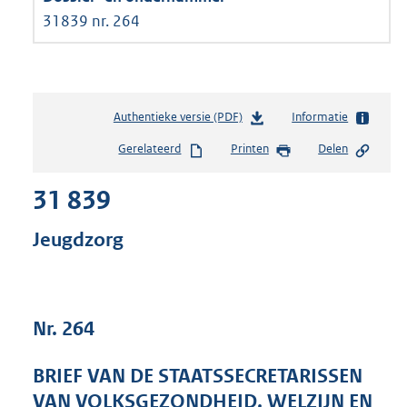
31839 nr. 264
Authentieke versie (PDF)
b
Informatie
e
Gerelateerd
Printen
Delen
s
t
31 839
a
n
d
Jeugdzorg
s
g
r
o
Nr. 264
o
t
t
BRIEF VAN DE STAATSSECRETARISSEN
e
VAN VOLKSGEZONDHEID, WELZIJN EN
: