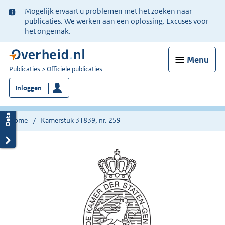
Ter
Mogelijk ervaart u problemen met het zoeken naar
informatie:
publicaties. We werken aan een oplossing. Excuses voor
het ongemak.
Menu
U
Publicaties
Officiële publicaties
bent
Inloggen
nu
hier:
Home
Kamerstuk 31839, nr. 259