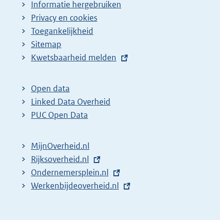
Informatie hergebruiken
Privacy en cookies
Toegankelijkheid
Sitemap
E
Kwetsbaarheid melden
x
t
Open data
e
Linked Data Overheid
r
PUC Open Data
n
e
MijnOverheid.nl
l
E
Rijksoverheid.nl
i
x
E
Ondernemersplein.nl
n
t
x
E
Werkenbijdeoverheid.nl
k
e
t
x
:
r
e
t