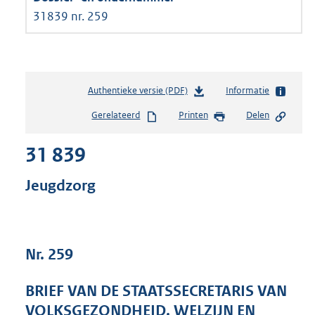
31839 nr. 259
Authentieke versie (PDF)
b
Informatie
e
Gerelateerd
Printen
Delen
s
t
31 839
a
n
d
Jeugdzorg
s
g
r
o
Nr. 259
o
t
t
BRIEF VAN DE STAATSSECRETARIS VAN
e
VOLKSGEZONDHEID, WELZIJN EN
: