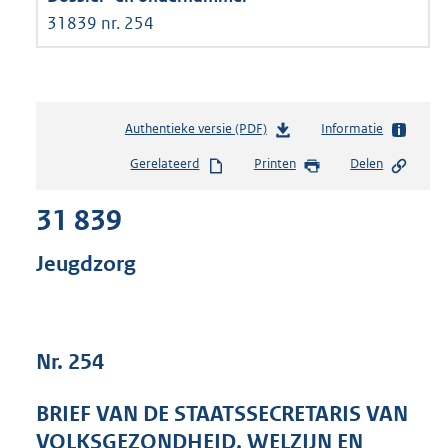
31839 nr. 254
Authentieke versie (PDF)
b
Informatie
e
Gerelateerd
Printen
Delen
s
t
31 839
a
n
d
Jeugdzorg
s
g
r
o
Nr. 254
o
t
t
BRIEF VAN DE STAATSSECRETARIS VAN
e
VOLKSGEZONDHEID, WELZIJN EN
: