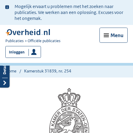
Ter
Mogelijk ervaart u problemen met het zoeken naar
informatie:
publicaties. We werken aan een oplossing. Excuses voor
het ongemak.
Menu
U
Publicaties
Officiële publicaties
bent
Inloggen
nu
hier:
Home
Kamerstuk 31839, nr. 254