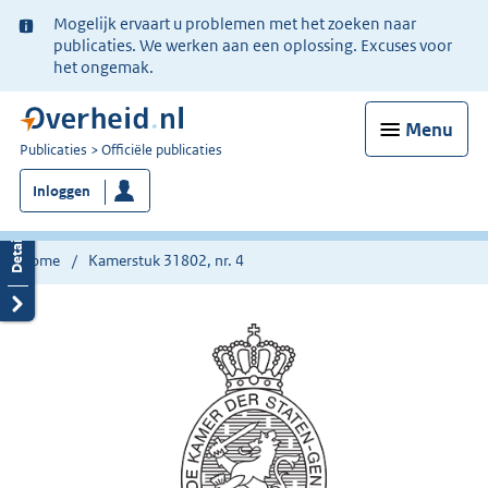
Ter
Mogelijk ervaart u problemen met het zoeken naar
informatie:
publicaties. We werken aan een oplossing. Excuses voor
het ongemak.
Menu
U
Publicaties
Officiële publicaties
bent
Inloggen
nu
hier:
Home
Kamerstuk 31802, nr. 4