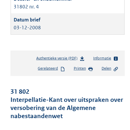
31802 nr. 4
03-12-2008
Authentieke versie (PDF)
b
Informatie
e
Gerelateerd
Printen
Delen
s
t
a
n
31 802
d
Interpellatie-Kant over uitspraken over
s
versobering van de Algemene
g
r
nabestaandenwet
o
o