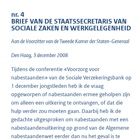
t
t
nr. 4
e
BRIEF VAN DE STAATSSECRETARIS VAN
:
SOCIALE ZAKEN EN WERKGELEGENHEID
1
5
Aan de Voorzitter van de Tweede Kamer der Staten-Generaal
K
b
Den Haag, 3 december 2008
Tijdens de conferentie «Voorzorg voor
nabestaanden» van de Sociale Verzekeringsbank op
1 december jongstleden heb ik de vraag
opgeworpen of nabestaanden ermee geholpen zijn
om alleen een uitkering te ontvangen, of dat die
hulp verder zou moeten gaan. Daarbij heb ik de
gedachte uitgesproken om nabestaanden met een
nabestaandenuitkering op grond van de Algemene
nabestaandenwet eerder dan nu het geval is te