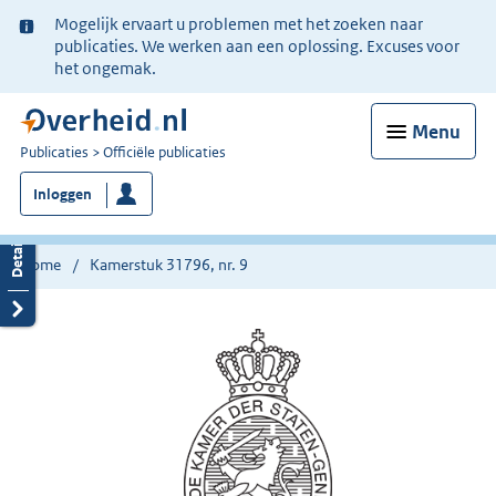
Ter
Mogelijk ervaart u problemen met het zoeken naar
informatie:
publicaties. We werken aan een oplossing. Excuses voor
het ongemak.
Menu
U
Publicaties
Officiële publicaties
bent
Inloggen
nu
hier:
Home
Kamerstuk 31796, nr. 9