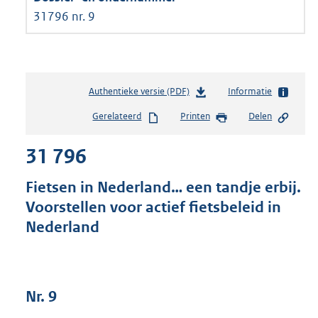
31796 nr. 9
Authentieke versie (PDF)
b
Informatie
e
Gerelateerd
Printen
Delen
s
t
31 796
a
n
d
Fietsen in Nederland… een tandje erbij.
s
Voorstellen voor actief fietsbeleid in
g
Nederland
r
o
o
t
t
Nr. 9
e
: