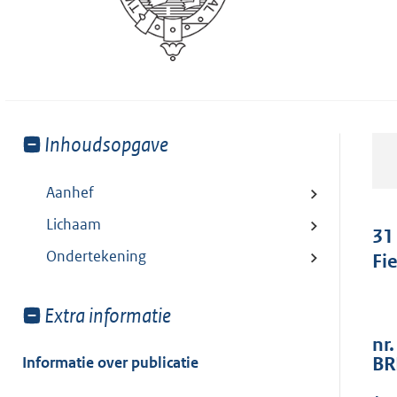
Toon
Inhoudsopgave
meer
van:
Aanhef
Lichaam
31
Ondertekening
Fi
Toon
Extra informatie
meer
nr.
van:
Informatie over publicatie
BR