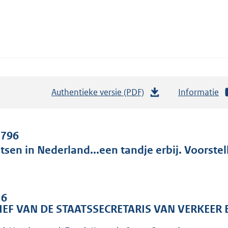
Authentieke versie (PDF)
b
Informatie
e
s
t
 796
a
etsen in Nederland...een tandje erbij. Voorstel
n
d
s
 6
g
IEF VAN DE STAATSSECRETARIS VAN VERKEER
r