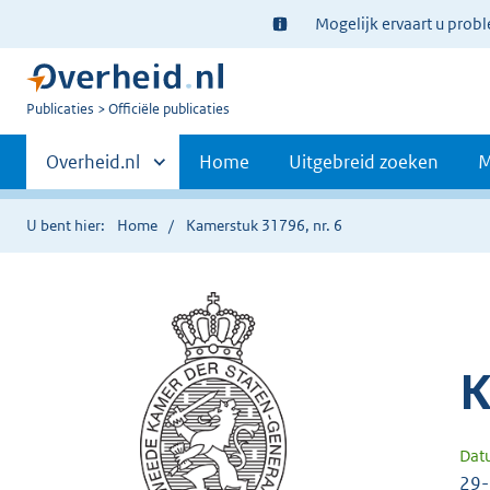
Ter
Mogelijk ervaart u prob
informatie:
U
Publicaties
Officiële publicaties
bent
Primaire
nu
Andere
Overheid.nl
Home
Uitgebreid zoeken
M
hier:
sites
navigatie
binnen
U bent hier:
Home
Kamerstuk 31796, nr. 6
K
Dat
29