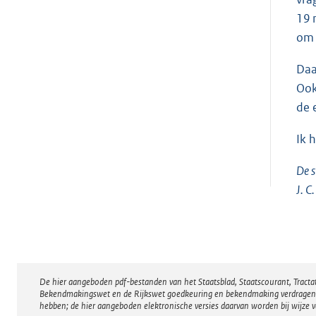
19 
om 
Daa
Ook
de 
Ik 
De s
J. C
De hier aangeboden pdf-bestanden van het Staatsblad, Staatscourant, Tract
Disclaimer
Bekendmakingswet en de Rijkswet goedkeuring en bekendmaking verdragen voor
hebben; de hier aangeboden elektronische versies daarvan worden bij wijze 