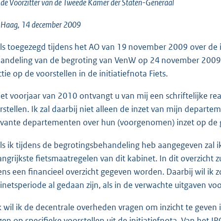
o
de Voorzitter van de Tweede Kamer der Staten-Generaal
o
 Haag, 14 december 2009
t
t
ls toegezegd tijdens het AO van 19 november 2009 over de ini
e
andeling van de begroting van VenW op 24 november 2009, i
:
tie op de voorstellen in de initiatiefnota Fiets.
1
3
het voorjaar van 2010 ontvangt u van mij een schriftelijke rea
K
rstellen. Ik zal daarbij niet alleen de inzet van mijn dep
b
evante departementen over hun (voorgenomen) inzet op de 
ls ik tijdens de begrotingsbehandeling heb aangegeven zal i
angrijkste fietsmaatregelen van dit kabinet. In dit overzicht 
ens een financieel overzicht gegeven worden. Daarbij wil ik z
inetsperiode al gedaan zijn, als in de verwachte uitgaven v
 wil ik de decentrale overheden vragen om inzicht te geven i
gen op specifieke voorstellen uit de initiatiefnota. Van het 