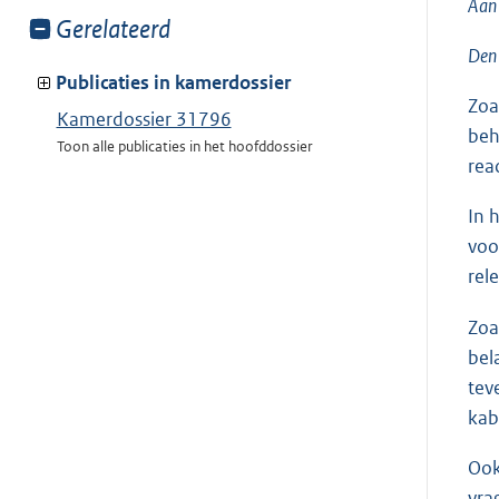
Aan 
Toon
Gerelateerd
meer
Den
van:
Publicaties in kamerdossier
Zoa
Kamerdossier 31796
beh
Toon alle publicaties in het hoofddossier
reac
In 
voo
rel
Zoa
bel
tev
kab
Ook
vra