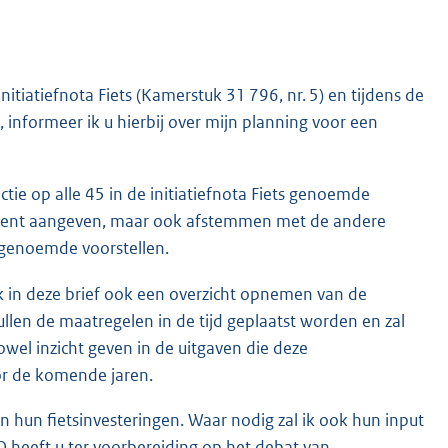
tiatiefnota Fiets (Kamerstuk 31 796, nr. 5) en tijdens de
nformeer ik u hierbij over mijn planning voor een
ctie op alle 45 in de initiatiefnota Fiets genoemde
artement aangeven, maar ook afstemmen met de andere
genoemde voorstellen.
k in deze brief ook een overzicht opnemen van de
zullen de maatregelen in de tijd geplaatst worden en zal
owel inzicht geven in de uitgaven die deze
oor de komende jaren.
n hun fietsinvesteringen. Waar nodig zal ik ook hun input
IPO heeft u ter voorbereiding op het debat van