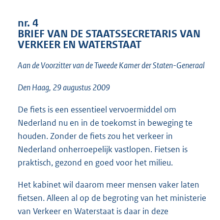
t
t
nr. 4
e
BRIEF VAN DE STAATSSECRETARIS VAN
:
VERKEER EN WATERSTAAT
2
9
Aan de Voorzitter van de Tweede Kamer der Staten-Generaal
K
b
Den Haag, 29 augustus 2009
De fiets is een essentieel vervoermiddel om
Nederland nu en in de toekomst in beweging te
houden. Zonder de fiets zou het verkeer in
Nederland onherroepelijk vastlopen. Fietsen is
praktisch, gezond en goed voor het milieu.
Het kabinet wil daarom meer mensen vaker laten
fietsen. Alleen al op de begroting van het ministerie
van Verkeer en Waterstaat is daar in deze