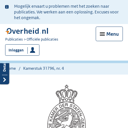
Ter
Mogelijk ervaart u problemen met het zoeken naar
informatie:
publicaties. We werken aan een oplossing. Excuses voor
het ongemak.
Menu
U
Publicaties
Officiële publicaties
bent
Inloggen
nu
hier:
Home
Kamerstuk 31796, nr. 4