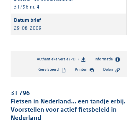
31796 nr. 4
29-08-2009
Authentieke versie (PDF)
b
Informatie
e
Gerelateerd
Printen
Delen
s
t
a
n
31 796
d
Fietsen in Nederland... een tandje erbij.
s
Voorstellen voor actief fietsbeleid in
g
r
Nederland
o
o