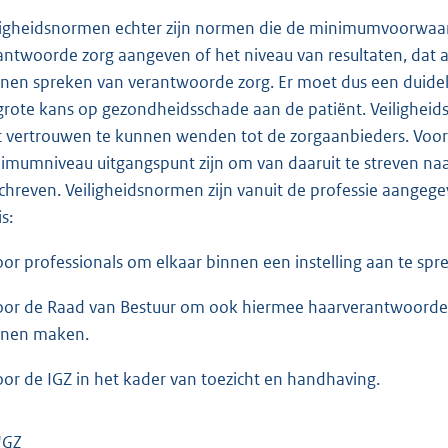
ligheidsnormen echter zijn normen die de minimumvoorwaard
antwoorde zorg aangeven of het niveau van resultaten, da
nen spreken van verantwoorde zorg. Er moet dus een duideli
grote kans op gezondheidsschade aan de patiënt. Veiligheids
 vertrouwen te kunnen wenden tot de zorgaanbieders. Voor 
imumniveau uitgangspunt zijn om van daaruit te streven naa
chreven. Veiligheidsnormen zijn vanuit de professie aangeg
s:
oor professionals om elkaar binnen een instelling aan te sp
oor de Raad van Bestuur om ook hiermee haarverantwoordelij
nen maken.
oor de IGZ in het kader van toezicht en handhaving.
 IGZ