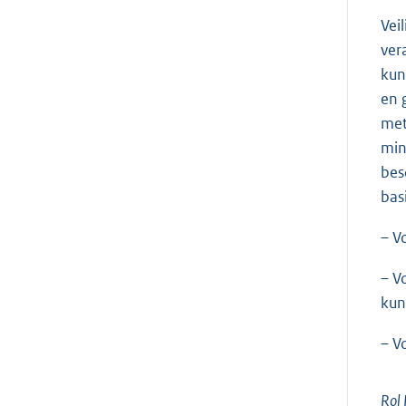
Vei
ver
kun
en 
met
min
bes
basi
– V
– V
kun
– V
Rol