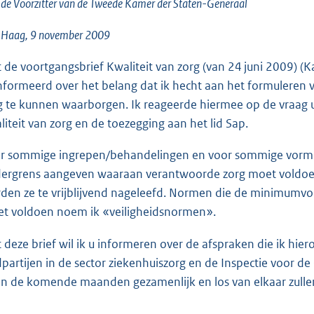
o
de Voorzitter van de Tweede Kamer der Staten-Generaal
o
 Haag, 9 november 2009
t
t
 de voortgangsbrief Kwaliteit van zorg (van 24 juni 2009) (K
e
nformeerd over het belang dat ik hecht aan het formuleren 
:
g te kunnen waarborgen. Ik reageerde hiermee op de vraa
2
liteit van zorg en de toezegging aan het lid Sap.
3
K
r sommige ingrepen/behandelingen en voor sommige vorme
b
ergrens aangeven waaraan verantwoorde zorg moet voldoen,
den ze te vrijblijvend nageleefd. Normen die de minimumv
t voldoen noem ik «veiligheidsnormen».
 deze brief wil ik u informeren over de afspraken die ik h
dpartijen in de sector ziekenhuiszorg en de Inspectie voor 
 in de komende maanden gezamenlijk en los van elkaar zulle