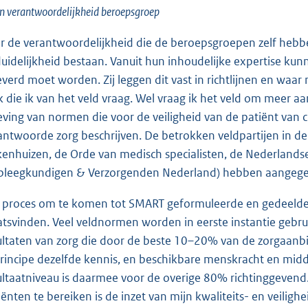
n verantwoordelijkheid beroepsgroep
r de verantwoordelijkheid die de beroepsgroepen zelf heb
uidelijkheid bestaan. Vanuit hun inhoudelijke expertise kunn
everd moet worden. Zij leggen dit vast in richtlijnen en waa
k die ik van het veld vraag. Wel vraag ik het veld om meer a
eving van normen die voor de veiligheid van de patiënt van
antwoorde zorg beschrijven. De betrokken veldpartijen in de
kenhuizen, de Orde van medisch specialisten, de Nederlandse
pleegkundigen & Verzorgenden Nederland) hebben aangegev
 proces om te komen tot SMART geformuleerde en gedeelde 
atsvinden. Veel veldnormen worden in eerste instantie gebru
ultaten van zorg die door de beste 10–20% van de zorgaanbied
principe dezelfde kennis, en beschikbare menskracht en midde
ultaatniveau is daarmee voor de overige 80% richtinggevend. 
iënten te bereiken is de inzet van mijn kwaliteits- en veilighe