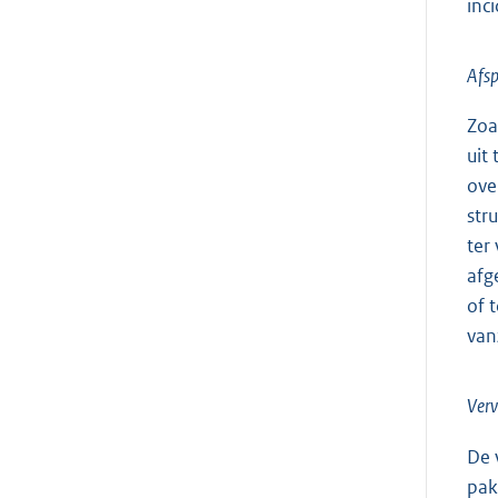
inc
Afsp
Zoa
uit
ove
str
ter
afg
of 
van
Verv
De 
pak