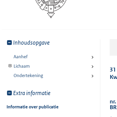
Toon
Inhoudsopgave
meer
van:
Aanhef
Lichaam
31
Ondertekening
Kw
Toon
Extra informatie
meer
nr.
van:
Informatie over publicatie
BR