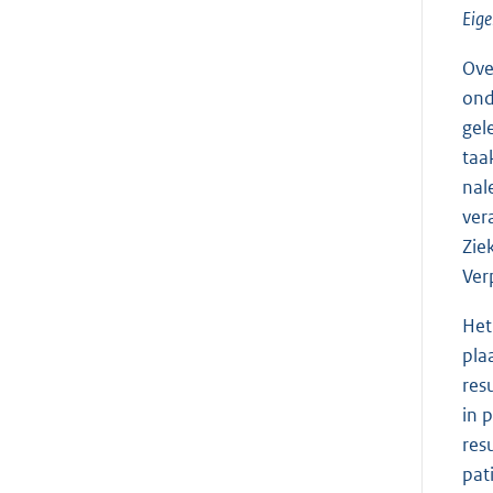
Eige
Ove
ond
gel
taa
nal
ver
Zie
Ver
Het
pla
res
in 
res
pat