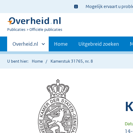
Ter
Mogelijk ervaart u prob
informatie:
U
Publicaties
Officiële publicaties
bent
Primaire
nu
Andere
Overheid.nl
Home
Uitgebreid zoeken
M
hier:
sites
navigatie
binnen
U bent hier:
Home
Kamerstuk 31765, nr. 8
K
Dat
14