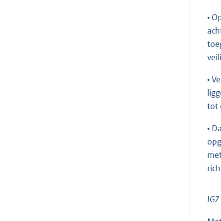
• O
ach
toe
vei
• V
lig
tot
• D
opg
met
ric
IGZ