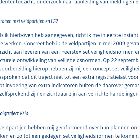
idententoezicht, onderzoek naar aanleiding van meldingen e
raken met veldpartijen en IGZ
ls ik hierboven heb aangegeven, richt ik me in eerste instan
 te werken. Concreet heb ik de veldpartijen in mei 2009 ge
rzicht aan leveren van een «eerste» set veiligheidsnormen 
ucturele ontwikkeling van veiligheidsnormen. Op 22 septemb
 voorbereiding hierop hebben zij mij een concept set veilig
esproken dat dit traject niet tot een extra registratielast vo
tot invoering van extra indicatoren buiten de daarover gem
zelfsprekend zijn en zichtbaar zijn aan verrichte handelingen 
olgtraject Veld
veldpartijen hebben mij geïnformeerd over hun plannen om 
ken en zo tot een gedegen set veiligheidsnormen te komen.