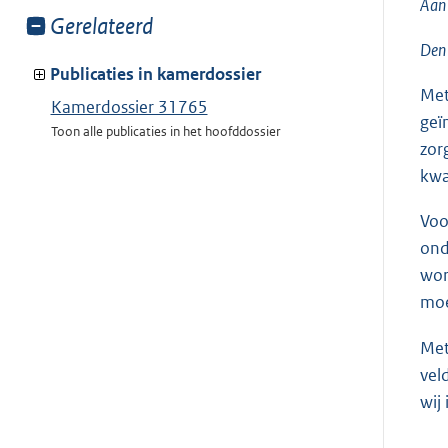
Aan 
Toon
Gerelateerd
meer
Den
van:
Publicaties in kamerdossier
Met
Kamerdossier 31765
geï
Toon alle publicaties in het hoofddossier
zor
kwa
Voo
ond
wor
moe
Met
vel
wij