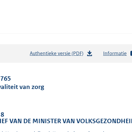
Authentieke versie (PDF)
b
Informatie
e
s
t
 765
a
aliteit van zorg
n
d
s
 8
g
IEF VAN DE MINISTER VAN VOLKSGEZONDHEI
r