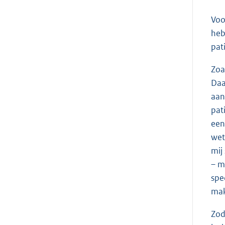
Voo
heb
pat
Zoa
Daa
aan
pat
een
wet
mij
– m
spe
mak
Zod