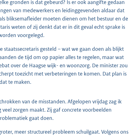
elke gronden is dat gebeurd? Is er ook aangifte gedaan
angen van medewerkers en leidinggevenden aldaar dat
 zij als bliksemafleider moeten dienen om het bestuur en de
ris weten of zij denkt dat er in dit geval echt sprake is
t worden voorgelegd.
e staatssecretaris gesteld – wat we gaan doen als blijkt
maanden de tijd om op papier alles te regelen, maar wat
 debat over de Haagse wijk- en woonzorg. De minister zou
cherpt toezicht met verbeteringen te komen. Dat plan is
 dat te maken.
schrokken van de misstanden. Afgelopen vrijdag zag ik
rg veel zorgen maakt. Zij gaf concrete voorbeelden
 problematiek gaat doen.
roter, meer structureel probleem schuilgaat. Volgens ons