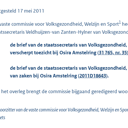
o
o
tgesteld
17 mei 2011
t
1
vaste commissie voor Volksgezondheid, Welzijn en Sport
hee
t
e
atssecretaris Veldhuijzen-van Zanten-Hylner van Volksgezond
:
de brief van de staatssecretaris van Volksgezondheid,
1
verscherpt toezicht bij Osira Amstelring (
31 765, nr. 35
1
6
de brief van de staatssecretaris van Volksgezondheid, 
K
van zaken bij Osira Amstelring (
2011D18643
).
b
 het overleg brengt de commissie bijgaand geredigeerd woorde
oorzitter van de vaste commissie voor Volksgezondheid, Welzijn en Spor
ets