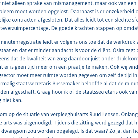
er niet alleen sprake van mismanagement, maar ook van een
bleem moet worden opgelost. Daarnaast is er onzekerheid ov
delijke contracten afgesloten. Dat alles leidt tot een slechte s
kteverzuimpercentage. De goede krachten stappen op omdat z
minutenregistratie leidt er volgens ons toe dat de werkdruk 
staat en dat er minder aandacht is voor de cliënt. Osira zegt
eens dat de kwaliteit van zorg daardoor juist onder druk kom
t er is geen tijd meer om een praatje te maken. Ook wij vi
gsector moet meer ruimte worden gegeven om zelf de tijd i
rmalig staatssecretaris Bussemaker beloofde al dat de minute
den afgeschaft. Graag hoor ik of de staatssecretaris ook van
g niet kan.
kom op de situatie van verpleeghuisarts Ruud Lensen. Onlang
e arts was uitgenodigd. Tijdens die zitting werd gezegd dat
 dwangsom zou worden opgelegd. Is dat waar? Zo ja, dan hoo