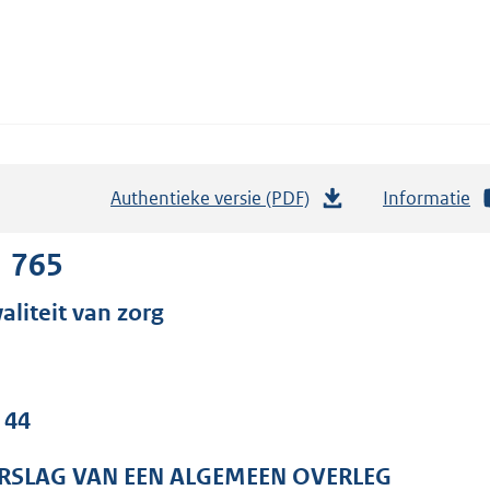
Authentieke versie (PDF)
b
Informatie
e
s
1 765
t
aliteit van zorg
a
n
d
s
 44
g
r
RSLAG VAN EEN ALGEMEEN OVERLEG