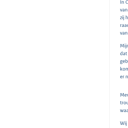
In 
van
zij
raa
van
Mij
dat
geb
kom
er 
Me
tro
waa
Wij