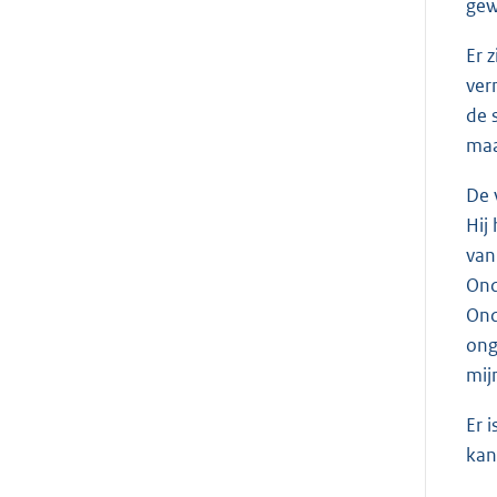
gew
Er 
ver
de 
maa
De 
Hij
van
Ond
Ond
ong
mij
Er 
kan