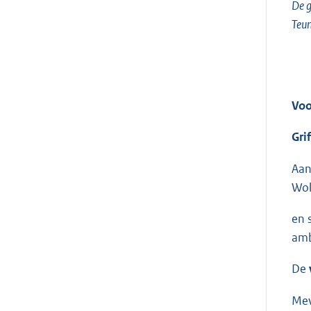
De g
Teun
Voo
Gri
Aan
Wol
en 
amb
De
Me