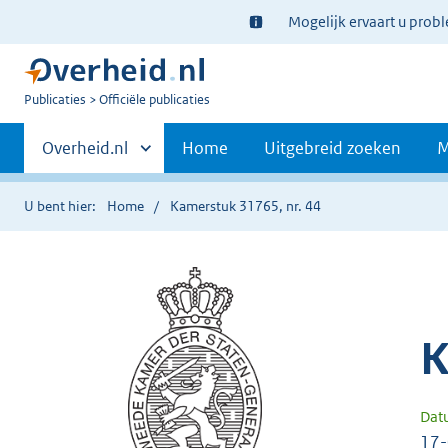
Ter
Mogelijk ervaart u prob
informatie:
U
Publicaties
Officiële publicaties
bent
Primaire
nu
Andere
Overheid.nl
Home
Uitgebreid zoeken
M
hier:
sites
navigatie
binnen
U bent hier:
Home
Kamerstuk 31765, nr. 44
K
Dat
17