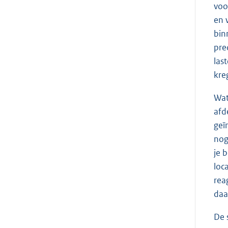
voo
en 
bin
pre
las
kre
Wat
afd
geï
nog
je 
loc
rea
daa
De 