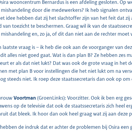
Osira wooncentrum Bernardus is een afdeling gesloten. Op w
 mishandeling door die medewerkers? Ik heb signalen ontv
 het idee hebben dat zij het slachtoffer zijn van het feit dat
d van toezicht te beschermen. Graag wil ik van de staatssecreta
 mishandeling en, zo ja, of dit dan niet aan de rechter moe
n laatste vraag is – ik heb die ook aan de voorganger van dez
 dit alles niet goed gaat. Wat is dan plan B? Ze hebben zes 
eurt er als dat niet lukt? Dat was ook de grote vraag in het
en met plan B voor instellingen die het niet lukt om na vers
nog steeds niet. Ik roep deze staatssecretaris dan ook op om
vrouw
Voortman
(GroenLinks): Voorzitter. Ook ik ben erg ge
uwens op de televisie dat ook de staatssecretaris zich heel e
ruit dat bleek. Ik hoor dan ook heel graag wat zij aan deze
 hebben de indruk dat er achter de problemen bij Osira een g