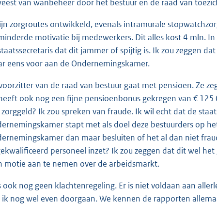
eest van wanbeheer door het bestuur en de raad van toezic
zijn zorgroutes ontwikkeld, evenals intramurale stopwatchzor
minderde motivatie bij medewerkers. Dit alles kost 4 mln. I
staatssecretaris dat dit jammer of spijtig is. Ik zou zeggen d
r eens voor aan de Ondernemingskamer.
voorzitter van de raad van bestuur gaat met pensioen. Ze zegg
 heeft ook nog een fijne pensioenbonus gekregen van € 125 0
 zorggeld? Ik zou spreken van fraude. Ik wil echt dat de staa
ernemingskamer stapt met als doel deze bestuurders op het
ernemingskamer dan maar besluiten of het al dan niet fraude
ekwalificeerd personeel inzet? Ik zou zeggen dat dit wel het
n motie aan te nemen over de arbeidsmarkt.
is ook nog geen klachtenregeling. Er is niet voldaan aan allerl
 ik nog wel even doorgaan. We kennen de rapporten allema