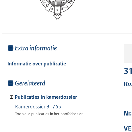
Toon
Extra informatie
meer
van:
Informatie over publicatie
3
Toon
Gerelateerd
Kw
meer
van:
Publicaties in kamerdossier
Kamerdossier 31765
Nr.
Toon alle publicaties in het hoofddossier
VE