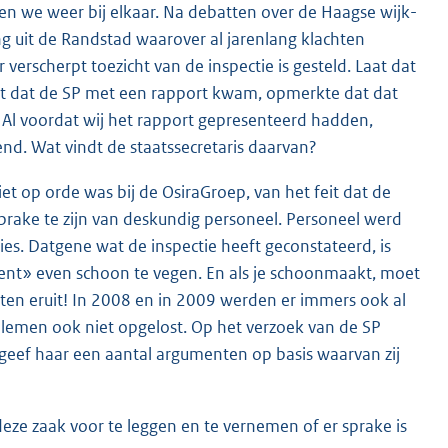
en we weer bij elkaar. Na debatten over de Haagse wijk-
 uit de Randstad waarover al jarenlang klachten
verscherpt toezicht van de inspectie is gesteld. Laat dat
ment dat de SP met een rapport kwam, opmerkte dat dat
. Al voordat wij het rapport gepresenteerd hadden,
nd. Wat vindt de staatssecretaris daarvan?
iet op orde was bij de OsiraGroep, van het feit dat de
sprake te zijn van deskundig personeel. Personeel werd
es. Datgene wat de inspectie heeft geconstateerd, is
tent» even schoon te vegen. En als je schoonmaakt, moet
ten eruit! In 2008 en in 2009 werden er immers ook al
roblemen ook niet opgelost. Op het verzoek van de SP
k geef haar een aantal argumenten op basis waarvan zij
ze zaak voor te leggen en te vernemen of er sprake is