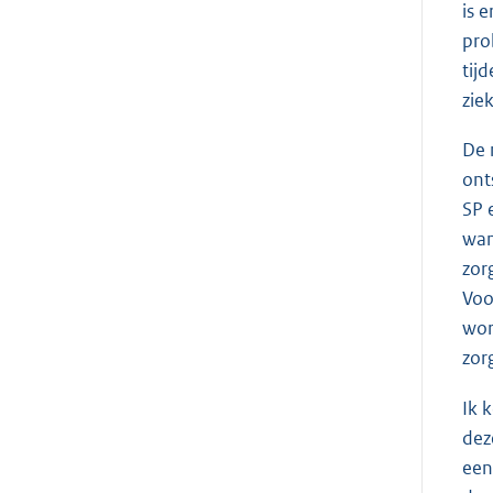
is 
pro
tij
zie
De 
ont
SP 
wan
zor
Voo
wor
zor
Ik 
dez
een