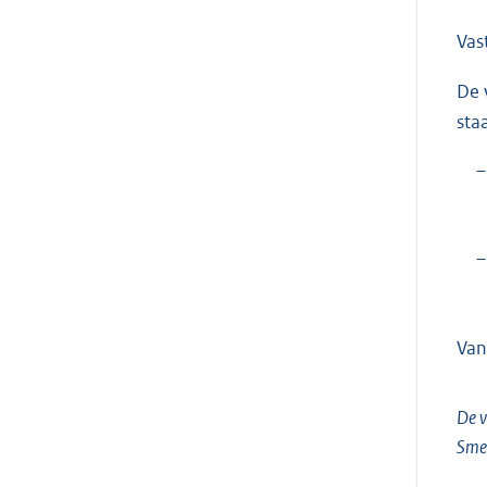
Vas
De 
sta
–
–
Van
De v
Sme