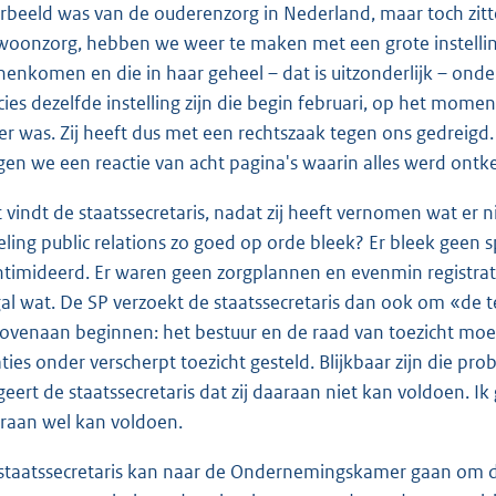
rbeeld was van de ouderenzorg in Nederland, maar toch zitt
woonzorg, hebben we weer te maken met een grote instelling
nenkomen en die in haar geheel – dat is uitzonderlijk – onder 
cies dezelfde instelling zijn die begin februari, op het mo
ter was. Zij heeft dus met een rechtszaak tegen ons gedreigd
gen we een reactie van acht pagina's waarin alles werd ontke
 vindt de staatssecretaris, nadat zij heeft vernomen wat er n
eling public relations zo goed op orde bleek? Er bleek geen 
ntimideerd. Er waren geen zorgplannen en evenmin registrati
al wat. De SP verzoekt de staatssecretaris dan ook om «de 
bovenaan beginnen: het bestuur en de raad van toezicht moe
aties onder verscherpt toezicht gesteld. Blijkbaar zijn die p
geert de staatssecretaris dat zij daaraan niet kan voldoen. I
raan wel kan voldoen.
staatssecretaris kan naar de Ondernemingskamer gaan om de