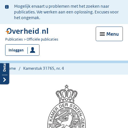
Ter
Mogelijk ervaart u problemen met het zoeken naar
informatie:
publicaties. We werken aan een oplossing. Excuses voor
het ongemak.
Menu
U
Publicaties
Officiële publicaties
bent
Inloggen
nu
hier:
Home
Kamerstuk 31765, nr. 4