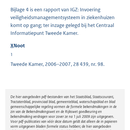
Bijlage 4 is een rapport van IGZ: Invoering
veiligheidsmanagementsysteem in ziekenhuizen
komt op gang; ter inzage gelegd bij het Centraal
Informatiepunt Tweede Kamer.
X
Noot
1
Tweede Kamer, 2006–2007, 28 439, nr. 98.
Disclaimer
De hier aangeboden pdf-bestanden van het Staatsblad, Staatscourant,
Tractatenblad, provinciaal blad, gemeenteblad, waterschapsblad en blad
gemeenschappelijke regeling vormen de formele bekendmakingen in de
zin van de Bekendmakingswet en de Rijkswet goedkeuring en
bekendmaking verdragen voor zover ze na 1 juli 2009 zijn uitgegeven.
Voor pdf-publicaties van vóór deze datum geldt dat alleen de in papieren
vorm uitgegeven bladen formele status hebben; de hier aangeboden