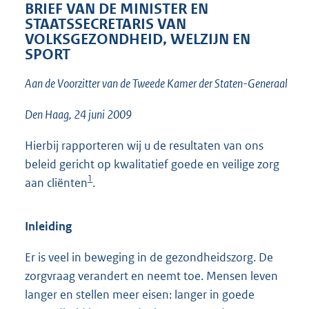
t
BRIEF VAN DE MINISTER EN
t
STAATSSECRETARIS VAN
e
VOLKSGEZONDHEID, WELZIJN EN
:
SPORT
2
4
Aan de Voorzitter van de Tweede Kamer der Staten-Generaal
K
b
Den Haag, 24 juni 2009
Hierbij rapporteren wij u de resultaten van ons
beleid gericht op kwalitatief goede en veilige zorg
1
aan cliënten
.
Inleiding
Er is veel in beweging in de gezondheidszorg. De
zorgvraag verandert en neemt toe. Mensen leven
langer en stellen meer eisen: langer in goede