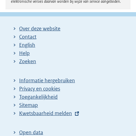
elektronische versies daarvan worden bij wijze van service aangeboden.
Over deze website
Contact
English
Help
Zoeken
Informatie hergebruiken
Privacy en cookies
Toegankelijkheid
Sitemap
E
Kwetsbaarheid melden
x
t
Open data