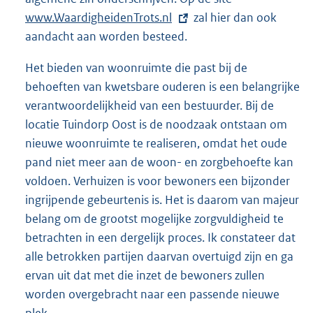
www.WaardigheidenTrots.nl
zal hier dan ook
x
aandacht aan worden besteed.
t
e
Het bieden van woonruimte die past bij de
r
behoeften van kwetsbare ouderen is een belangrijke
n
verantwoordelijkheid van een bestuurder. Bij de
e
locatie Tuindorp Oost is de noodzaak ontstaan om
l
nieuwe woonruimte te realiseren, omdat het oude
i
pand niet meer aan de woon- en zorgbehoefte kan
n
voldoen. Verhuizen is voor bewoners een bijzonder
k
ingrijpende gebeurtenis is. Het is daarom van majeur
:
belang om de grootst mogelijke zorgvuldigheid te
betrachten in een dergelijk proces. Ik constateer dat
alle betrokken partijen daarvan overtuigd zijn en ga
ervan uit dat met die inzet de bewoners zullen
worden overgebracht naar een passende nieuwe
plek.