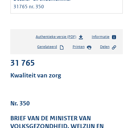
31765 nr. 350
Authentieke versie (PDF)
b
Informatie
e
Gerelateerd
Printen
Delen
s
t
31 765
a
n
d
Kwaliteit van zorg
s
g
r
o
Nr. 350
o
t
t
BRIEF VAN DE MINISTER VAN
e
VOLKSGEZONDHEID, WELZIJN EN
: