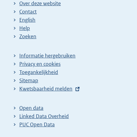
Over deze website
Contact
English
Help
Zoeken
Informatie hergebruiken
Privacy en cookies
Toegankelijkheid
Sitemap
E
Kwetsbaarheid melden
x
t
Open data
e
Linked Data Overheid
r
PUC Open Data
n