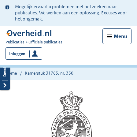
Ter
Mogelijk ervaart u problemen met het zoeken naar
informatie:
publicaties. We werken aan een oplossing. Excuses voor
het ongemak.
Menu
U
Publicaties
Officiële publicaties
bent
Inloggen
nu
hier:
Home
Kamerstuk 31765, nr. 350