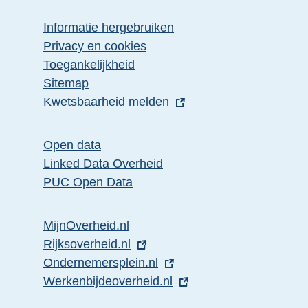
Informatie hergebruiken
Privacy en cookies
Toegankelijkheid
Sitemap
E
Kwetsbaarheid melden
x
t
Open data
e
Linked Data Overheid
r
PUC Open Data
n
e
MijnOverheid.nl
l
E
Rijksoverheid.nl
i
x
E
Ondernemersplein.nl
n
t
x
E
Werkenbijdeoverheid.nl
k
e
t
x
: