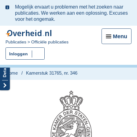
Ter
Mogelijk ervaart u problemen met het zoeken naar
informatie:
publicaties. We werken aan een oplossing. Excuses
voor het ongemak.
Menu
U
Publicaties
Officiële publicaties
bent
Inloggen
nu
hier:
Home
Kamerstuk 31765, nr. 346