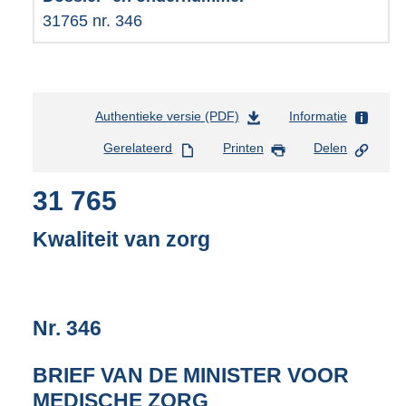
31765 nr. 346
Authentieke versie (PDF)
b
Informatie
e
Gerelateerd
Printen
Delen
s
t
31 765
a
n
d
Kwaliteit van zorg
s
g
r
o
Nr. 346
o
t
t
BRIEF VAN DE MINISTER VOOR
e
MEDISCHE ZORG
: