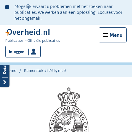
Ter
Mogelijk ervaart u problemen met het zoeken naar
informatie:
publicaties. We werken aan een oplossing. Excuses voor
het ongemak.
Menu
U
Publicaties
Officiële publicaties
bent
Inloggen
nu
hier:
Home
Kamerstuk 31765, nr. 3