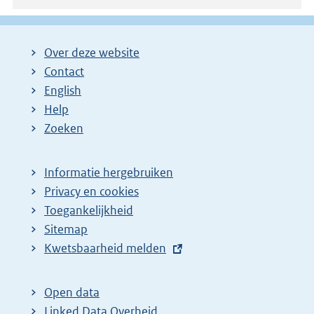
Over deze website
Contact
English
Help
Zoeken
Informatie hergebruiken
Privacy en cookies
Toegankelijkheid
Sitemap
E
Kwetsbaarheid melden
x
t
Open data
e
Linked Data Overheid