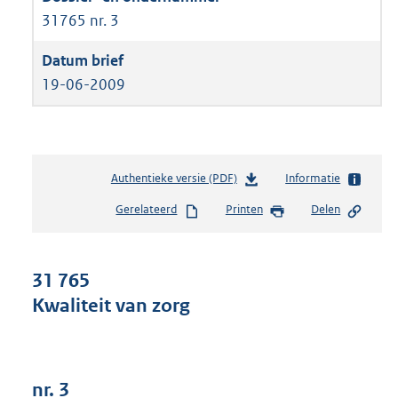
31765 nr. 3
19-06-2009
Authentieke versie (PDF)
b
Informatie
e
Gerelateerd
Printen
Delen
s
t
a
n
31 765
d
Kwaliteit van zorg
s
g
r
o
o
nr. 3