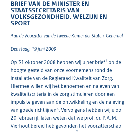
t
BRIEF VAN DE MINISTER EN
t
STAATSSECRETARIS VAN
e
VOLKSGEZONDHEID, WELZIJN EN
:
SPORT
1
8
Aan de Voorzitter van de Tweede Kamer der Staten-Generaal
K
b
Den Haag, 19 juni 2009
1
Op 31 oktober 2008 hebben wij u per brief
op de
hoogte gesteld van onze voornemens rond de
installatie van de Regieraad Kwaliteit van Zorg.
Hiermee willen wij het benoemen en naleven van
kwaliteitscriteria in de zorg stimuleren door een
impuls te geven aan de ontwikkeling en de naleving
2
van goede richtlijnen
. Vervolgens hebben wij u op
20 februari jl. laten weten dat we prof. dr. P. A. M.
Vierhout bereid heb gevonden het voorzitterschap
3