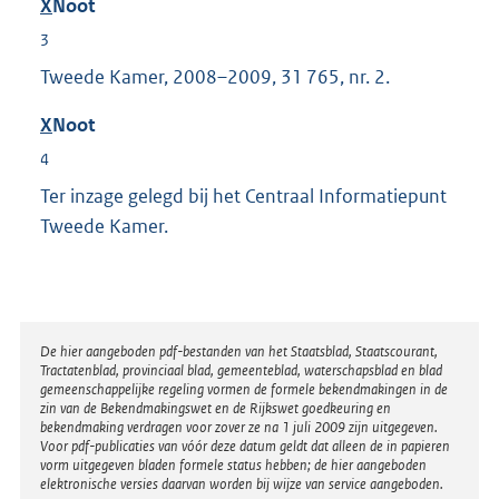
X
Noot
3
Tweede Kamer, 2008–2009, 31 765, nr. 2.
X
Noot
4
Ter inzage gelegd bij het Centraal Informatiepunt
Tweede Kamer.
Disclaimer
De hier aangeboden pdf-bestanden van het Staatsblad, Staatscourant,
Tractatenblad, provinciaal blad, gemeenteblad, waterschapsblad en blad
gemeenschappelijke regeling vormen de formele bekendmakingen in de
zin van de Bekendmakingswet en de Rijkswet goedkeuring en
bekendmaking verdragen voor zover ze na 1 juli 2009 zijn uitgegeven.
Voor pdf-publicaties van vóór deze datum geldt dat alleen de in papieren
vorm uitgegeven bladen formele status hebben; de hier aangeboden
elektronische versies daarvan worden bij wijze van service aangeboden.