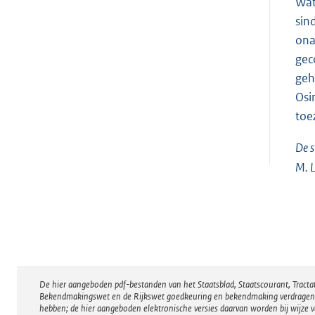
Wat
sin
ona
gec
geh
Osi
toe
De s
M. L
De hier aangeboden pdf-bestanden van het Staatsblad, Staatscourant, Tract
Disclaimer
Bekendmakingswet en de Rijkswet goedkeuring en bekendmaking verdragen voor
hebben; de hier aangeboden elektronische versies daarvan worden bij wijze 