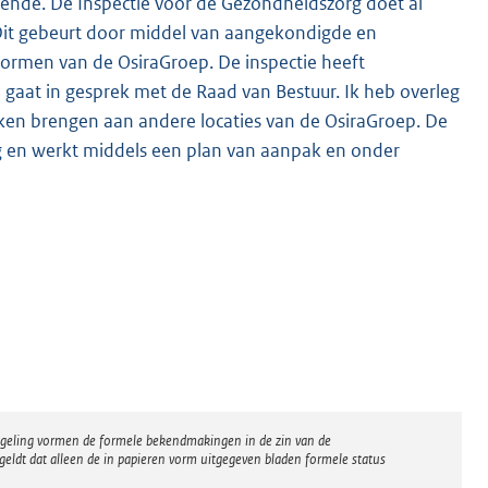
gende. De Inspectie voor de Gezondheidszorg doet al
. Dit gebeurt door middel van aangekondigde en
rmen van de OsiraGroep. De inspectie heeft
en gaat in gesprek met de Raad van Bestuur. Ik heb overleg
eken brengen aan andere locaties van de OsiraGroep. De
org en werkt middels een plan van aanpak en onder
regeling vormen de formele bekendmakingen in de zin van de
eldt dat alleen de in papieren vorm uitgegeven bladen formele status