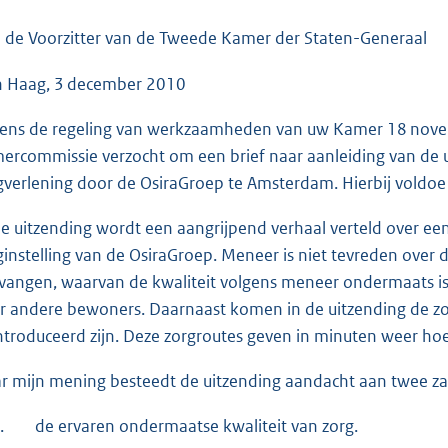
o
o
 de Voorzitter van de Tweede Kamer der Staten-Generaal
t
 Haag, 3 december 2010
t
e
dens de regeling van werkzaamheden van uw Kamer 18 novem
:
ercommissie verzocht om een brief naar aanleiding van de
4
gverlening door de OsiraGroep te Amsterdam. Hierbij voldoe
2
K
de uitzending wordt een aangrijpend verhaal verteld over een
b
ginstelling van de OsiraGroep. Meneer is niet tevreden over d
vangen, waarvan de kwaliteit volgens meneer ondermaats is. 
r andere bewoners. Daarnaast komen in de uitzending de zo
ntroduceerd zijn. Deze zorgroutes geven in minuten weer hoe
r mijn mening besteedt de uitzending aandacht aan twee za
.
de ervaren ondermaatse kwaliteit van zorg.