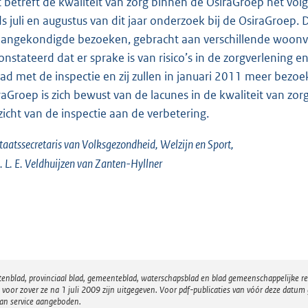
 betreft de kwaliteit van zorg binnen de OsiraGroep het vol
ds juli en augustus van dit jaar onderzoek bij de OsiraGroep
angekondigde bezoeken, gebracht aan verschillende woonvo
onstateerd dat er sprake is van risico’s in de zorgverlening 
ad met de inspectie en zij zullen in januari 2011 meer bezo
raGroep is zich bewust van de lacunes in de kwaliteit van z
zicht van de inspectie aan de verbetering.
taatssecretaris van Volksgezondheid, Welzijn en Sport,
. L. E. Veldhuijzen van Zanten-Hyllner
atenblad, provinciaal blad, gemeenteblad, waterschapsblad en blad gemeenschappelijke 
 zover ze na 1 juli 2009 zijn uitgegeven. Voor pdf-publicaties van vóór deze datum g
van service aangeboden.