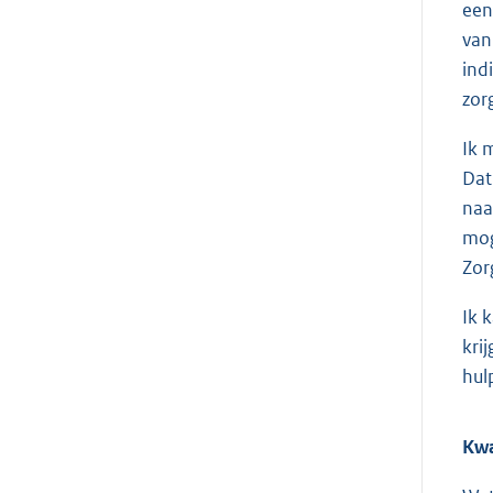
een
van
ind
zor
Ik 
Dat
naa
mog
Zor
Ik 
kri
hul
Kwa