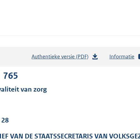
Authentieke versie (PDF)
b
Informatie
e
s
1 765
t
aliteit van zorg
a
n
d
s
 28
g
r
IEF VAN DE STAATSSECRETARIS VAN VOLKSGE