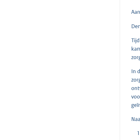
Aan
Den
Tij
kam
zor
In 
zor
ont
voo
geï
Naa
1