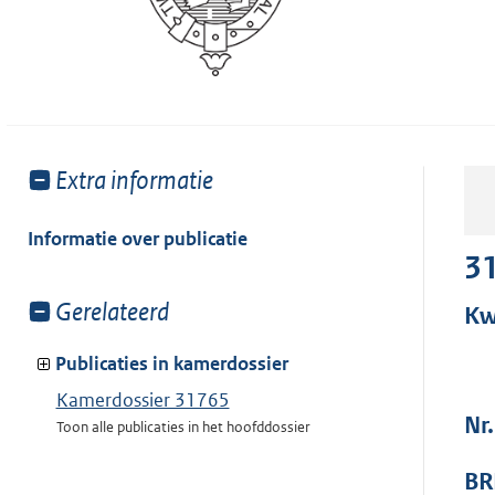
Toon
Extra informatie
meer
van:
Informatie over publicatie
3
Toon
Gerelateerd
Kw
meer
van:
Publicaties in kamerdossier
Kamerdossier 31765
Nr.
Toon alle publicaties in het hoofddossier
BR