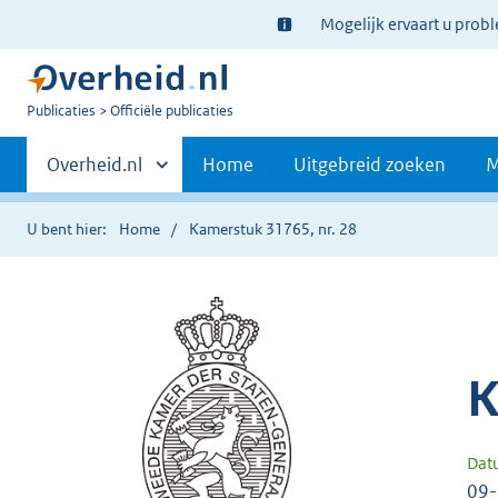
Ter
Mogelijk ervaart u prob
informatie:
U
Publicaties
Officiële publicaties
bent
Primaire
nu
Andere
Overheid.nl
Home
Uitgebreid zoeken
M
hier:
sites
navigatie
binnen
U bent hier:
Home
Kamerstuk 31765, nr. 28
K
Dat
09