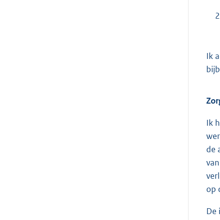
2
Ik 
bij
Zor
Ik 
wer
de 
van
ver
op 
De 