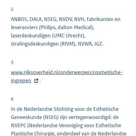
2
ANBOS, DALA, NSEG, NVDV, NVH, fabrikanten en
leveranciers (Philips, dalton Medical),
laserdeskundigen (UMC Utrecht),
stralingsdeskundigen (RIVM), NVWA, IGZ.
3
E
www.rijksoverheid.nl/onderwerpen/cosmetische-
x
ingrepen
.
t
e
4
r
In de Nederlandse Stichting voor de Esthetische
n
Geneeskunde (NSEG) zijn vertegenwoordigd: de
e
NVEPC (Nederlandse Vereniging voor Esthetische
l
Plastische Chirurgie, onderdeel van de Nederlandse