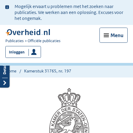
Ter
Mogelijk ervaart u problemen met het zoeken naar
informatie:
publicaties. We werken aan een oplossing. Excuses voor
het ongemak.
Menu
U
Publicaties
Officiële publicaties
bent
Inloggen
nu
hier:
Home
Kamerstuk 31765, nr. 197