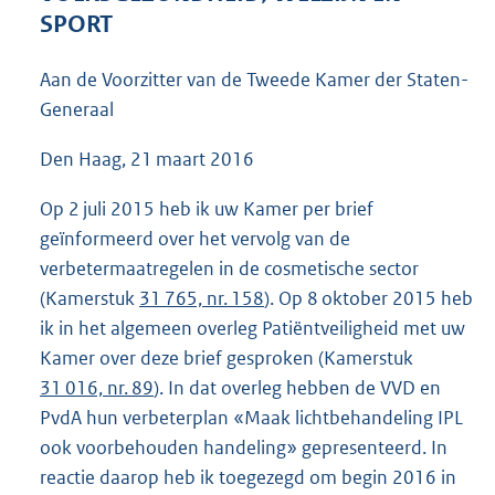
5
SPORT
5
K
Aan de Voorzitter van de Tweede Kamer der Staten-
b
Generaal
Den Haag, 21 maart 2016
Op 2 juli 2015 heb ik uw Kamer per brief
geïnformeerd over het vervolg van de
verbetermaatregelen in de cosmetische sector
(Kamerstuk
31 765, nr. 158
). Op 8 oktober 2015 heb
ik in het algemeen overleg Patiëntveiligheid met uw
Kamer over deze brief gesproken (Kamerstuk
31 016, nr. 89
). In dat overleg hebben de VVD en
PvdA hun verbeterplan «Maak lichtbehandeling IPL
ook voorbehouden handeling» gepresenteerd. In
reactie daarop heb ik toegezegd om begin 2016 in