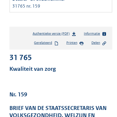
31765 nr. 159
Authentieke versie (PDF)
b
Informatie
e
Gerelateerd
Printen
Delen
s
t
31 765
a
n
d
Kwaliteit van zorg
s
g
r
o
Nr. 159
o
t
t
BRIEF VAN DE STAATSSECRETARIS VAN
e
VOLKSGEZONDHEID, WELZIJN EN
: