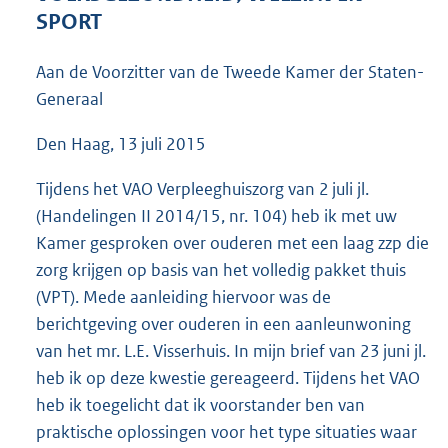
3
SPORT
7
K
Aan de Voorzitter van de Tweede Kamer der Staten-
b
Generaal
Den Haag, 13 juli 2015
Tijdens het VAO Verpleeghuiszorg van 2 juli jl.
(Handelingen II 2014/15, nr. 104) heb ik met uw
Kamer gesproken over ouderen met een laag zzp die
zorg krijgen op basis van het volledig pakket thuis
(VPT). Mede aanleiding hiervoor was de
berichtgeving over ouderen in een aanleunwoning
van het mr. L.E. Visserhuis. In mijn brief van 23 juni jl.
heb ik op deze kwestie gereageerd. Tijdens het VAO
heb ik toegelicht dat ik voorstander ben van
praktische oplossingen voor het type situaties waar