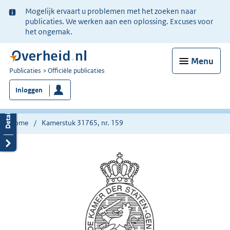
Ter
Mogelijk ervaart u problemen met het zoeken naar
informatie:
publicaties. We werken aan een oplossing. Excuses voor
het ongemak.
Menu
U
Publicaties
Officiële publicaties
bent
Inloggen
nu
hier:
Home
Kamerstuk 31765, nr. 159