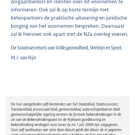
zorgaanbieders en cliënten over dit voornemen te
informeren. Ook zal ik op korte termijn met
ketenpartners de praktische uitvoering en juridische
borging van het voornemen bespreken. Daarnaast
zal ik hierover ook apart met de NZa overleg voeren.
De Staatssecretaris van Volksgezondheid, Welzijn en Sport,
M.J. van
Rijn
Disclaimer
De hier aangeboden pdf-bestanden van het Staatsblad, Staatscourant,
Tractatenblad, provinciaal blad, gemeenteblad, waterschapsblad en blad
gemeenschappelijke regeling vormen de formele bekendmakingen in de
zin van de Bekendmakingswet en de Rijkswet goedkeuring en
bekendmaking verdragen voor zover ze na 1 juli 2009 zijn uitgegeven.
Voor pdf-publicaties van vóór deze datum geldt dat alleen de in papieren
vorm uitgegeven bladen formele status hebben; de hier aangeboden